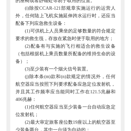
的座椅或者卧铺处等易于取用的位置。
(i)除按CCAR-121部规章实施运行的运营人
外，任何陆上飞机实施延伸跨水运行时，还应当
配备下列应急救生设备：
(1)可供机上人员乘坐的足够数量的符合规定
要求的救生筏，存放在紧急时便于取用的地方；
(2)配备有与实施的飞行相适合的救生设备
（包括根据机上乘员数量所配备的维持生命的设
备）；
(3)至少装有一个烟火信号装置。
(j)除本条(m)款和(n)款规定的情况外，任何
航空器应当按照下列要求配备应急定位发射机，
并且其工作频率应当能同时工作在121.5兆赫和
406兆赫：
(1)任何航空器应当至少装备一台自动应急定
位发射机；
(2)最大审定旅客座位数19座以上的航空器至
少装备两台，其中一台须为自动的；