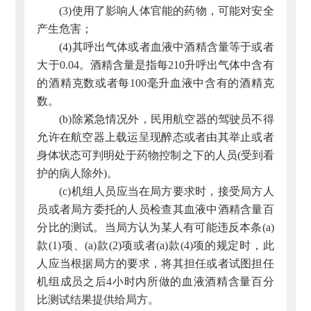
(3)使用了影响人体官能的药物，可能对安全
产生危害；
(4)其呼出气体或者血液中酒精含量等于或者
大于0.04。酒精含量是指每210升呼出气体中含有
的酒精克数或者每100毫升血液中含有的酒精克
数。
(b)除紧急情况外，民用航空器的驾驶员不得
允许在航空器上载运呈现醉态或者由其举止或者
身体状态可判明处于药物控制之下的人员(受到看
护的病人除外)。
(c)机组人员应当在局方要求时，接受局方人
员或者局方委托的人员检查其血液中酒精含量百
分比的测试。当局方认为某人有可能违反本条(a)
款(1)项、(a)款(2)项或者(a)款(4)项的规定时，此
人应当根据局方的要求，将其担任或者试图担任
机组成员之后4小时内所做的血液酒精含量百分
比测试结果提供给局方。