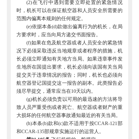
(2)在飞行中遇到需要立即处置的紧急情况
时，机长可以在保证航空器和人员安全所需要的
范围内偏离本规则的任何规定。
(e)依据本条(d)款做出偏离行为的机长，在局
方要求时，应当向局方递交书面报告。
(f)如果在危及航空器或者人员安全的紧急情
况下必须采取违反当地规章或者程序的措施，机
长必须立即通知有关地方当局。如果违章事件发
生地所在国提出要求，机长必须向该国有关当局
提交关于违章情况的报告；同时，机长也必须向
航空器登记国提交这一报告的副本。此类报告必
须尽早提交，通常应当在10天以内。
(g)机长必须负责以可用的最迅速的方法将导
致人员严重受伤或者死亡、航空器或者财产的重
大损坏的任何航空器事故通知最近的有关当局。
(h)本条(b)款和(c)款不适用于按CCAR-121部
和CCAR-135部规章实施运行的运营人。