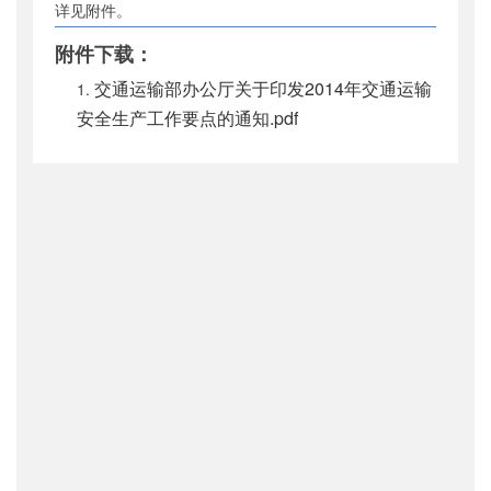
详见附件。
公开日期
：
2014年01月21日
附件下载：
主题词
：
交通运输;安全生产;工作要点
机构分类
：
安全与质量监督管理司
交通运输部办公厅关于印发2014年交通运输
主题分类
：
安全质量
安全生产工作要点的通知.pdf
公文类型
：
部办公厅文件