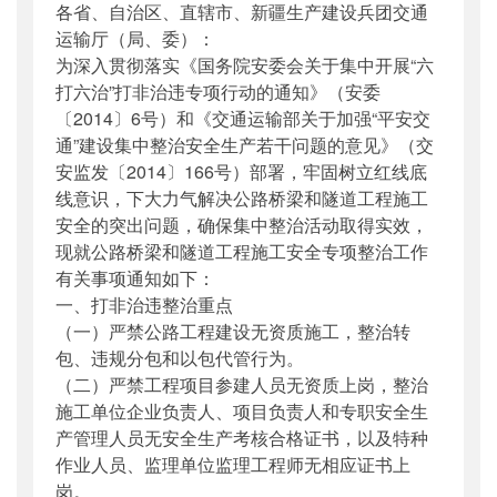
各省、自治区、直辖市、新疆生产建设兵团交通
公开日期
：
2014年09月18日
运输厅（局、委）：
主题词
：
公路桥梁;隧道工程;施工安全;专项整
为深入贯彻落实《国务院安委会关于集中开展“六
治
打六治”打非治违专项行动的通知》（安委
机构分类
：
安全与质量监督管理司
〔2014〕6号）和《交通运输部关于加强“平安交
主题分类
：
安全质量
通”建设集中整治安全生产若干问题的意见》（交
公文类型
：
部办公厅文件
安监发〔2014〕166号）部署，牢固树立红线底
线意识，下大力气解决公路桥梁和隧道工程施工
安全的突出问题，确保集中整治活动取得实效，
现就公路桥梁和隧道工程施工安全专项整治工作
有关事项通知如下：
一、打非治违整治重点
（一）严禁公路工程建设无资质施工，整治转
包、违规分包和以包代管行为。
（二）严禁工程项目参建人员无资质上岗，整治
施工单位企业负责人、项目负责人和专职安全生
产管理人员无安全生产考核合格证书，以及特种
作业人员、监理单位监理工程师无相应证书上
岗。