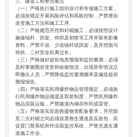
三、隧道工程整治重点
（一）严格执行施工组织设计和专项施工方案，
必须按规定开展风险评估和风险控制，严禁擅自
改变施工方法和施工工序。
（二）严格规范开挖和衬砌施工，必须按照设计
施做锚杆、拱架、仰拱及初喷等工序并留有影像
资料，严禁不设、少设锚杆或拱架，及开挖面与
仰拱、二衬安全距离过长。
（三）严格做好超前地质预报和监控量测，必须
及时掌握围岩变形和收敛情况，出现异常情况立
即撤出人员，严禁降低监控量测频率及编造超前
预报报告。
（四）严格落实民用爆炸物品管理规定，必须执
行民用爆炸物品领退及双签制度，严禁民用爆炸
物品混装运输，严禁隧道内储存炸药或雷管。
（五）严格落实应急救援物资配备要求，开挖面
至二次衬砌之间必须设置救生通道及应急包，应
设置门禁系统和作业面监控系统，严禁无逃生通
道施工作业。