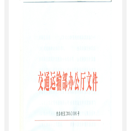
公开日期
：
2014年09月18日
主题词
：
平安交通;示范
机构分类
：
安全与质量监督管理司
主题分类
：
安全质量
公文类型
：
部办公厅文件