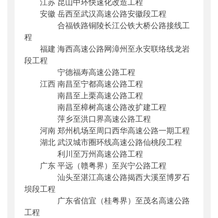
江苏 昆山中环快速化改造工程
安徽 岳西至武汉高速公路安徽段工程
合福铁路铜陵长江公铁大桥公路接线工
程
福建 海西高速公路网漳州至永安联络线龙岩
段工程
宁德福寿高速公路工程
江西 南昌至宁都高速公路工程
南昌至上栗高速公路工程
南昌至樟树高速公路改扩建工程
萍乡至洪口界高速公路工程
河南 郑州机场至周口西华高速公路一期工程
湖北 武汉城市圈环线高速公路仙桃段工程
利川至万州高速公路工程
广东 平远（赣粤界）至兴宁公路工程
汕头至湛江高速公路揭西大溪至博罗石
坝段工程
广东省信宜（桂粤界）至茂名高速公路
工程