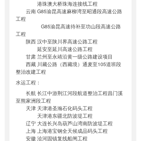
港珠澳大桥珠海连接线工程
云南 G85渝昆高速麻柳湾至昭通段高速公路
工程
G85渝昆高速待补至功山段高速公路
工程
陕西 汉中至陕川界高速公路工程
延安至延川高速公路工程
甘肃 兰州至永靖沿黄一级公路建设项目
西藏 川藏公路（西藏境）通麦至105道班段
整治改建工程
水运工程：
长航 长江中游荆江河段航道整治工程昌门溪
至熊家洲段工程
天津 天津港圣瀚石化码头工程
天津港东疆北防波堤工程
辽宁 大连长兴岛葫芦山湾南防波堤工程
上海 上海港宝钢全天候成品码头工程
安徽 浍河固镇复线船闸工程