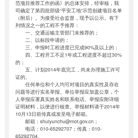
范项目推荐工作的函》的总体安排，经审核，我
司确定了第四批部级“平安工地”示范创建项目名单
（附后）。为接受社会监督，现予以公示。有下
列情况之一的工程不予推荐：
一、交通运输主管部门未推荐的；
二、以标段申请的；
三、申报时工程进度已完成90%及以上的；
四、工程开工不足1年或工程进度不超过30%
的；
五、计划2014年底完工，尚未办理施工许可
证的。
任何单位和个人均可对项目的真实性及存在
问题等进行实名举报。单位举报应加盖公章，个
人举报应署真实姓名和联系电话。举报应附详细
证明材料，以便进行核查。举报材料请于2014年
10月13日前传真或发至电子邮箱。
邮箱：shuiyunchu@mot.gov.cn；
电话：010-65292707；传真：010-
65292704。