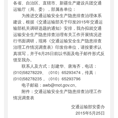
各省、自治区、直辖市、新疆生产建设兵团交通
公开日期
：
2015年06月01日
运输厅（局、委），部属各单位：
主题词
：
安全生产;隐患;排查;治理;调研
为推进交通运输安全生产隐患排查治理体系
机构分类
：
安全与质量监督管理司
建设，根据《交通运输部关于印发2015年交通运
主题分类
：
安全质量
输部机关调研选题的通知》安排，我办拟就交通
公文类型
：
部函
运输安全生产隐患排查治理有关工作开展情况进
行书面调研，现将《交通运输安全生产隐患排查
治理工作情况调查表》印发你单位，请按要求认
真填写，并于6月25日前以书面及电子邮件形式反
馈至我办。
联系人及方式：彭建华、唐海齐，电话：
(010)58278229、（010）65293474，传真：
(010)58278235，（010）65293796
电子邮箱：awb@mot.gov.cn。
附件：交通运输安全生产隐患排查治理工作
情况调查表
交通运输部安委办
2015年5月25日