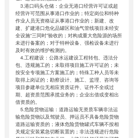
3.港口码头仓储：企业无港口经营许可证或超
经营许可范围从事港口作业的；特定岗位和特种
作业人员无资格证从事港口作业的；新建、改
建、扩建港口危化品罐区和油气管线项目未经安
全设施“三同时”验收的；对构成重大危险源的场所
未进行备案的；对于特种设备、强检设备未进行
及时有效的维护检测的。
4.工程建设：公路水运建设工程转包、违法分
包、违规施工的；未取得项目施工许可证的；未
按安全专项施工方案施工的；特殊工种人员等未
取得上岗证的；勘察设计、施工、监理、咨询等
项目参建单位无相应资质证件、证件不全或过
期、超资质范围承揽业务的；企业出借或变相出
借资质的。
5.危险货物运输：道路运输无资质车辆非法运
输危险货物以及驾驶员、押运员不具备危险货物
道路运输资质的；液体危险货物罐式车辆不按相
关规定安装紧急切断装置的；非法违规进行危险