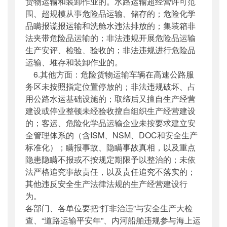
货物运输和装卸作业的。水路运输超经营许可范
围、超规模从事危险品运输、储存的；危险化学
品瞒报谎报运输和洗舱水违法排放的；集装箱非
法夹带危险品运输的；非法违规开展危险品运输
生产安评、检验、验收的；非法违规进行危险品
运输、堆存和装卸作业的。
6.其他方面：危险货物运输车辆在高速公路服
务区未按照指定位置停放的；非法违规破坏、占
用公路水运基础设施的；取缔后又擅自生产经营
建设或停业整顿未经验收擅自组织生产经营建设
的；客运、危险化学品运输企业未按要求建立安
全管理体系的（含ISM、NSM、DOC和安全生产
标准化）；瞒报事故、隐瞒事故真相，以及重点
隐患隐瞒不报或不按规定期限予以整治的；未依
法严格追究事故责任，以及责任追究不落实的；
其他违反安全生产法律法规的生产经营建设行
为。
各部门、各单位要把“打非治违”与安全生产大检
查、“道路运输平安年”、内河船舶违规参与海上运