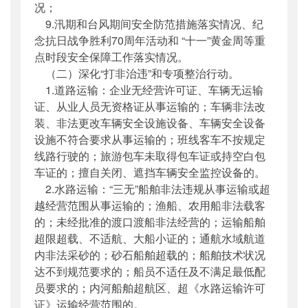
况；
9.汛期和台风期间安全防范措施落实情况、纪
念抗日战争胜利70周年活动和 “十一”黄金周等重
点时段安全保障工作落实情况。
（二）深化“打非治违”和专项整治行动。
1.道路运输：企业无经营许可证、车辆无运输
证、从业人员无资格证从事运输的；车辆非法改
装、非法更改车辆安全设施设备、车辆安全设备
设施不符合要求从事运输的；班线客车不按规定
线路行驶的；旅游包车未取得包车证或持空白包
车证的；擅自关闭、遮挡车辆安全监控设备的。
2.水路运输：“三无”船舶非法违规从事运输或超
越经营范围从事运输的；渔船、农用船非法载客
的；未经批准的渡口渡船非法经营的；运输船舶
超限超载、不适航、大船小证的；通航水域航道
内非法采砂的；砂石船舶超载的；船舶技术状况
达不到规范要求的；船员不适任及不满足最低配
员要求的；内河船舶超航区、超《水路运输许可
证》运输经营范围的。