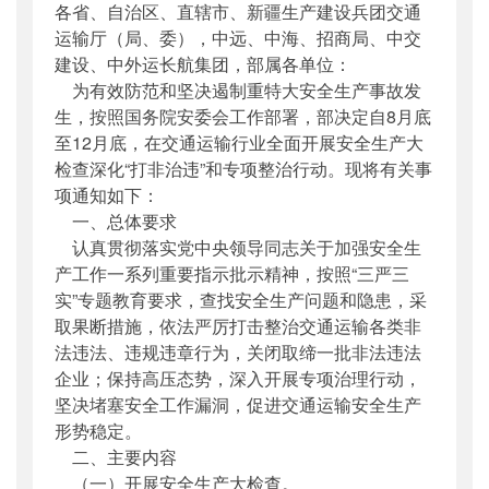
各省、自治区、直辖市、新疆生产建设兵团交通
公开日期
：
2015年08月21日
运输厅（局、委），中远、中海、招商局、中交
主题词
：
安全生产大检查;打非治违;专项整治
建设、中外运长航集团，部属各单位：
机构分类
：
安全与质量监督管理司
为有效防范和坚决遏制重特大安全生产事故发
主题分类
：
安全质量
生，按照国务院安委会工作部署，部决定自8月底
公文类型
：
其他
至12月底，在交通运输行业全面开展安全生产大
检查深化“打非治违”和专项整治行动。现将有关事
项通知如下：
一、总体要求
认真贯彻落实党中央领导同志关于加强安全生
产工作一系列重要指示批示精神，按照“三严三
实”专题教育要求，查找安全生产问题和隐患，采
取果断措施，依法严厉打击整治交通运输各类非
法违法、违规违章行为，关闭取缔一批非法违法
企业；保持高压态势，深入开展专项治理行动，
坚决堵塞安全工作漏洞，促进交通运输安全生产
形势稳定。
二、主要内容
（一）开展安全生产大检查。