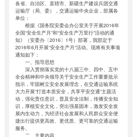
各省、自治区、直辖市、新疆生产建设兵团交通
公开日期
：
2016年04月26日
运输厅（局、委），交通运输中央企业，部属各
主题词
：
交通运输;安全生产月;通知
单位：
机构分类
：
安全与质量监督管理司
根据《国务院安委会办公室关于开展2016年
主题分类
：
安全质量
全国“安全生产月”和“安全生产万里行”活动的通
公文类型
：
其他
知》（安委办〔2016〕1号）部署，我部定于
2016年6月开展“安全生产月”活动。现将有关事项
通知如下：
一、指导思想
深入贯彻落实党的十八届三中、四中、五中
全会精神和中央领导关于安全生产工作重要批示
指示，牢固树立安全发展理念，在交通运输系统
大力开展“打造本质安全，共享平安交通”主题活
动，强化责任意识，普及安全法制，传播安全知
识，厚植安全文化，突出强基固本，激发安全发
展内生动力，为经济社会发展和人民群众安全便
捷出行提供更高效、更优质、更可靠的交通运输
服务。
二、主要内容