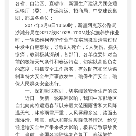
各省、自治区、直辖市、新疆生产建设兵团交通
公开日期
：
2017年02月06日
运输厅（委），中远海运、招商局、中交建设集
主题词
：
恶劣天气;安全生产;警示通知
团，部属各单位：
机构分类
：
安全与质量监督管理司
2017年2月6日13:50时，新疆阿克苏公路局
主题分类
：
安全质量
沙滩分局在G217线K1028+700M处实施养护作业
公文类型
：
部明电或部办公厅明电
时，一辆依维柯养护作业车在实施撒盐清雪过程
中发生自翻事故，导致9人死亡，3人受伤。损失
惨痛，教训极其深刻，各部门、各单位要针对当
前的极端天气条件和春运特点，切实以高度负责
的态度，狠抓安全工作落实，有效防范和坚决遏
制重特大安全生产事故发生，确保生产安全，确
保人民群众安全出行。
一、深刻吸取教训，切实绷紧安全生产的弦
近日，受新一轮寒潮影响，我国中东部地区
自北向南将遭遇春节以来最大范围雨雪和大风降
温天气，冰冻雨雪严重，大风雾霾多发，路面出
现湿滑、积雪、结冰和能见度降低等情况，给交
通运输安全生产带来极大影响，极易导致事故发
生。当前，全国各地陆续复产复工，春运繁忙，