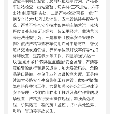
营运车辆动态监管，及时纠正违章行为。严格客
车进站检查、出站查验，切实将“三不进站、六不
出站”制度落到实处。二是严格检查“两客一危”车
辆安全技术状况以及消防、应急设施装备配备情
况，严禁不符合安全技术条件的车辆营运，依法
严肃查处车辆无证经营、超范围经营、非法营运
等违法违规行为。三是根据《校车安全管理条
例》依法严格审查校车使用许可申请材料，督促
道路交通设施管理、养护单位做好校车停靠站点
标牌设置、道路养护等工作。四是加强“六区一
线”重点水域和“四类重点船舶”安全监管，严禁客
渡船冒险航行和超员运输，加大客运码头、危险
品港口装卸、存储作业的监督检查力度。五是继
续加大公路安全生命防护工程建设，做好桥隧和
隐患路段整治工作。六是加强公路水运工程建设
安全管理，强化临山临水工棚以及高空作业的现
场检查，严格执行安全操作规程，加强高边坡工
程、桥梁隧道工程的施工监控，防止高处坠落、
坍塌、冒顶等事故发生。