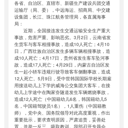
各省、自治区、直辖市、新疆生产建设兵团交通
公开日期
：
2017年05月10日
运输厅（局、委），中远海运、招商局、中交建
主题词
：
安全生产;紧急通知
设集团，长江、珠江航务管理局，各直属海事
机构分类
：
安全与质量监督管理司
局：
主题分类
：
安全质量
近期，全国接连发生交通运输安全生产重大
公文类型
：
部明电或部办公厅明电
事故，危害严重、影响恶劣。3月2日，云南省发
生货车与客车相撞事故，造成10人死亡；4月10
日，
广西壮族自治区
发生多辆车辆相撞事故，造
成10人死亡；4月17日，贵州省发生客车坠河事
故，造成17人死亡；4月29日，内蒙古自治区发
生一起小轿车违规行驶导致客车侧翻事故，造成
12人死亡。5月9日，受中世韩国国际学校长期雇
用接送幼儿上下学的威海公交集团大客车，在接
幼儿上学途中在陶家夼隧道发生车辆燃烧事故，
造成12人死亡（中国籍幼儿6名，韩国籍幼儿5
名，中国籍驾驶员1名），1人重伤（中国籍教
师），党中央、国务院领导对此高度重视，作出
重要批示，要求查明原因，严肃追责，妥善处
置，并举一反三、吸取教训。我部召开专题会