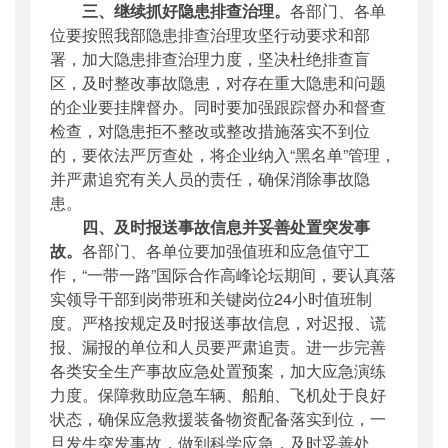
三、继续抓好隐患排查治理。
各部门、各单
位要按照我部隐患排查治理攻坚行动要求和部
署，加大隐患排查治理力度，坚决杜绝排查盲
区，及时整改事故隐患，对存在重大隐患和问题
的企业要挂牌督办。同时要加强跟踪督办和督查
检查，对隐患拒不整改或整改措施落实不到位
的，要依法严厉查处，将企业纳入“黑名单”管理，
并严肃追究有关人员的责任，确保消除事故隐
患。
四、及时报送事故信息并妥善处置突发事
故。
各部门、各单位要加强值班和应急值守工
作，“一带一路”国际合作高峰论坛期间，要认真落
实领导干部到岗带班和关键岗位24小时值班制
度。严格按规定及时报送事故信息，对迟报、谎
报、漏报的单位和人员要严肃追责。进一步完善
各类安全生产事故应急处置预案，加大应急演练
力度。保障救助应急车辆、船舶、飞机处于良好
状态，确保应急救援装备物资配备落实到位，一
旦发生突发事故，做到科学应急，及时妥善处