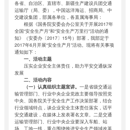
各省、自治区、直辖市、新疆生产建设兵团交通
公开日期
：
2017年05月17日
运输厅（局、委），中国远洋海运、招商局、中
主题词
：
安全委员会;安全生产月
交建设集团，部属各单位，各直属海事局：
机构分类
：
安全与质量监督管理司
根据《国务院安委会办公室关于开展2017年
主题分类
：
安全质量
全国“安全生产月”和“安全生产万里行”活动的通
公文类型
：
其他
知》（安委办〔2017〕15号）部署，我部定于
2017年6月开展“安全生产月”活动。现将有关事项
通知如下：
一、活动主题
压实企业安全主体责任，助力平安交通纵深
发展
二、活动内容
（一）认真组织主题宣讲。
一是省级交通运
输管理部门、行业中央企业党政主要领导按照党
中央、国务院关于安全生产工作决策部署，结合
行业领域特点，谈企业安全主体责任落实，话平
安交通建设，在媒体上发表署名文章。二是交通
运输管理部门、行业中央企业要深入车船、站
场、工地一线，重点围绕推进安全生产领域改革