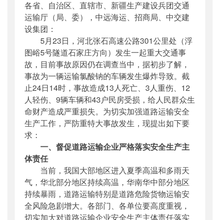
各省、自治区、直辖市、新疆生产建设兵团交通
公开日期
：
2017年05月25日
运输厅（局、委），中远海运、招商局、中交建
主题词
：
河北张石高速5.23;事故通报
设集团：
机构分类
：
安全与质量监督管理司
5月23日，河北张石高速公路301公里处（浮
主题分类
：
安全质量
图峪5号隧道石家庄方向）发生一起重大交通事
公文类型
：
部明电或部办公厅明电
故，目前事故原因仍在调查当中，据初步了解，
事故为一辆运输氯酸钠的车辆发生爆炸导致。截
止24日14时，事故造成13人死亡、3人重伤、12
人轻伤、9辆车辆和43户民房受损，给人民群众生
命财产造成严重损失。为切实加强道路运输安全
生产工作，严防重特大事故发生，现提出如下要
求：
一、督促道路运输企业严格落实安全生产主
体责任
当前，我国大部地区进入夏季高温和多雨天
气，华北部分地区持续高温，华南华中部分地区
持续暴雨，道路运输特别是道路危险货物运输安
全风险急剧增大。各部门、各单位要高度重视，
切实加大对道路运输企业安全生产主体责任落实