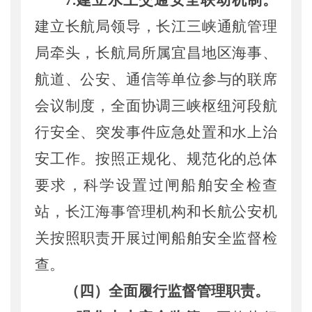
7
.建立
水上
交通
安全联动
机制
。
建立
长航局领导
，
长江三峡通航管理
局牵头，
长航局
所属
宜
昌
地区
海事、
航道、公安、通信等单位
参与
的联席
会议制度
，
全面协调三峡枢纽河段航
行安全、突发事件应急处置和水上治
安工作。
按照正规化、规范化的总体
要求，科学设置过闸船舶安全检查
站，
长江海事管理机构和长航公安机
关
按照职责
开展过闸船舶安全监督检
查。
（四）全面履行监督管理职责。