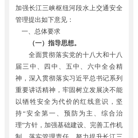
加强长江三峡枢纽
河段
水上交通安全
管理
提出如下
意见：
一、总体要求
（一）指导思想。
全面贯彻落实党的十八大
和
十八
届三中、四中、五中、六中全会
精
神，
深入贯彻落实
习近平总书记系列
重要讲话精神，牢固树立发展决不能
以牺牲安全为代价的红线意识，坚
持
“安全第一、预防为主、综合治
理”方针，加强基础建设
、
完善工作机
制
、
落实管理责任，努力提升
长江
三