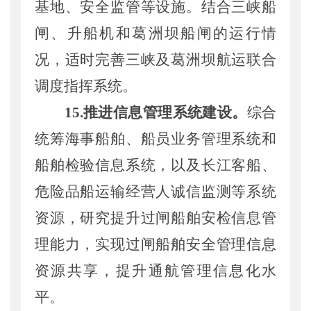
基地、安全监管等设施。
结合三峡船
闸
、
升船机
和葛洲坝船闸的
运行情
况，
适时
完善三峡及葛洲坝航运联合
调度指挥系统。
1
5
.推进信息管理系统建设
。
综合
统筹
海事船舶、船员业务管理系统和
船舶检验信息系统，以及长江客船、
危险品船运输经营人诚信监测
等
系统
资源
，
研究提升
过闸船舶安检信息
管
理能力
，实现
过闸船舶安全管理信息
资源共享，提升
通航管理信息化水
平。