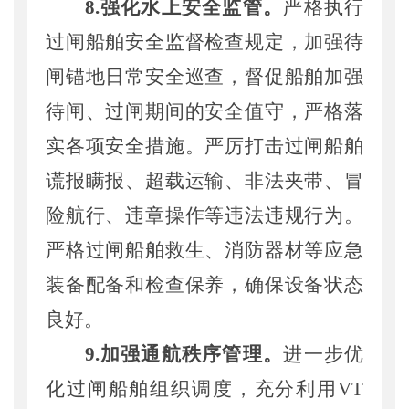
8
.
强化
水上安全监管。
严格执行
过闸船舶安全监督检查规定
，
加强待
闸锚地日常安全巡查，督促船舶加强
待闸、过闸期间的安全值守，严格落
实各项安全措施。严厉打击过闸船舶
谎报瞒报、超载运输、非法夹带、冒
险航行、违章操作等违法违规行为
。
严格
过闸船舶
救生、消防器材等
应急
装备
配
备
和
检查保养
，确保设备状态
良好。
9
.
加强通航
秩序
管理。
进一步优
化过闸船舶
组织
调度
，
充分利用
VT