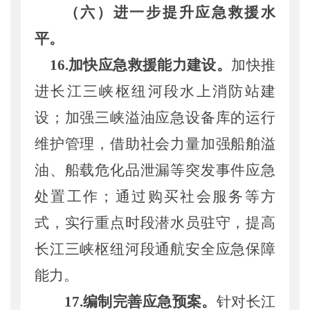
（六）进一步提升应急救援水
平。
1
6
.加快应急救援
能力
建设
。
加快推
进长江
三峡枢纽河段
水上消防站建
设
；
加强三峡溢油应急设备库的
运行
维护管理，借助社会力量加强
船舶
溢
油
、船载危化品泄漏
等突发事件应急
处置工作；通过购买社会服务
等
方
式，实行重点时段潜水员驻守，提高
长江三峡枢纽河段通航安全
应急
保障
能力。
1
7
.
编制完善应急预案。
针对长江