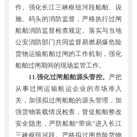
作
。
强化长江
三峡枢纽河段
船舶、
设
施、码头的消防监督，严格执行过闸
船舶
消防
监督检查规定
。落实
与当地
公安
消防部
门
共同
监督
易燃易爆
危险
货物
运输船舶过闸的工作机制，强化
船舶过闸期间的现场监
管
工作。
1
1
.强化过闸船舶源头
管控。
严把
从事过闸运输航运企业的市场准入
关，
加强拟过闸船舶的源头管理
，
加
强货物装载情况检查，
督促船舶整改
安全隐患，严防船舶
“
带病
”
进入长江
三峡枢纽河段。
严格拟过闸危险货物