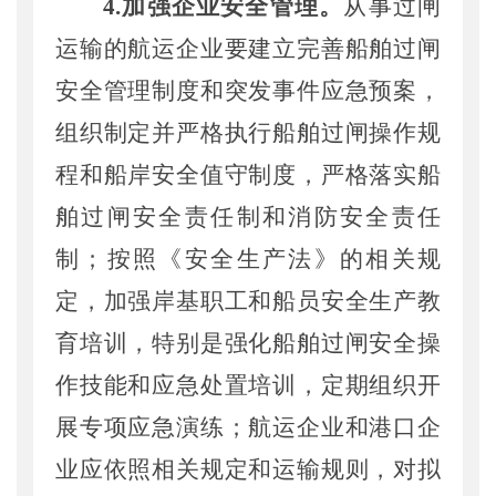
4.
加强
企业安全管理。
从事过闸
运输
的
航运
企业要
建立完善船舶过闸
安全管理制度和
突发事件应急预案
，
组织制定并严格执行
船舶过闸操作规
程
和
船岸安全值守制度
，
严格落实
船
舶过闸安全责任制和消防
安全
责任
制
；按照《安全生产法》的相关规
定，
加强
岸基
职工
和
船员安全生产教
育培训，
特别是强化
船舶过闸安全操
作技能和应急处置培训
，定期组织开
展专项应急演练
；
航运企业和港口
企
业
应
依照相关规定和运输规则，
对拟