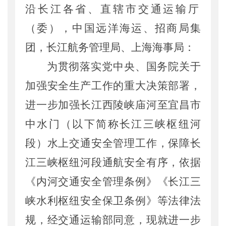
沿长江各省、直辖市交通运输厅
公开日期
：
2017年02月04日
主题词
：
水上交通;安全管理
（委），中国远洋海运、招商局集
机构分类
：
安全与质量监督管理司
团，长江航务管理局、上海海事局：
主题分类
：
安全质量
公文类型
：
部办公厅文件
为
贯彻落实党中央
、
国务院关于
加强安全生产工作的重大决策部署，
进一步加强
长江
西陵峡庙河至宜昌市
中水门（以下简称
长江三峡枢纽河
段
）
水上交通安全管理
工作
，保障
长
江
三峡枢纽
河段
通航安全有序，依据
《内河交通安全管理条例》
《长江三
峡水利枢纽安全保卫条例》等
法律法
规，
经交通运输部同意，
现就
进一步