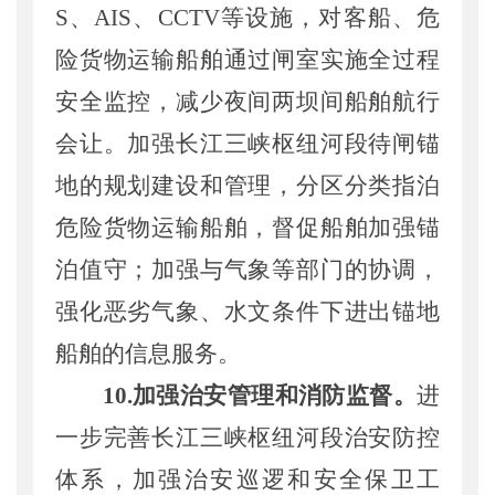
S、AIS、CCTV等
设施
，对客船、危
险
货物运输船舶
通过闸室实施全过程
安全监
控，
减少夜间两坝间船舶航行
会让
。
加强长江
三峡枢纽河段
待闸锚
地的规划建设和管理，分区分类指泊
危险
货物运输
船舶
，
督促
船舶加强锚
泊
值守
；
加强与气象等部门的协调，
强化
恶劣气象、水文条件下进出锚地
船舶的信息服务。
1
0
.
加强
治安
管理和
消防监督。
进
一步完善长江三峡枢纽河段治安防控
体系，加强治安巡逻和安全保卫工