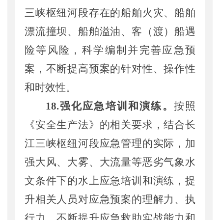
三峡枢纽河段存在的
船舶火灾、船舶
漂流撞坝、船舶溢油、客（渡）船遇
险等
风险，科学编制
并完善
应急预
案，
不断提高预案的针对性、操作性
和时效性。
1
8
.强化应急培训和演练。
按照
《安全生产法》的相关要求，结合长
江三峡枢纽河段应急管理的实际，
加
强大风、大雾、大流量等恶劣气象水
文条件下的
水上应急
培训和
演练，
提
升相关人员对应急预案的理解力、执
行力，
不断
提升
应急救助实战能力和