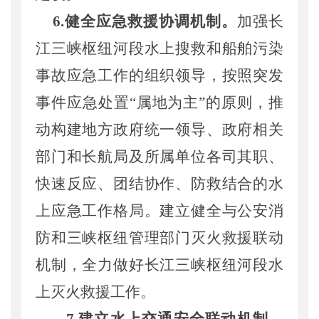
6
.
健全
应急救援
协调
机制。
加强长
江三峡枢纽河段水上搜救和船舶污染
事故应急工作的组织领导，按照突发
事件
应急
处置
“
属地为主
”
的原则，
推
动
构建地方政府统一领导、政府相关
部门和长航局及所属单位各司其职、
快速反应、团结协作、防救结合的
水
上应急工作
格局。
建立健全与公安消
防和三峡枢纽管理部门灭火救援联动
机制，全力做好长江三峡枢纽河段水
上灭火救援工作
。