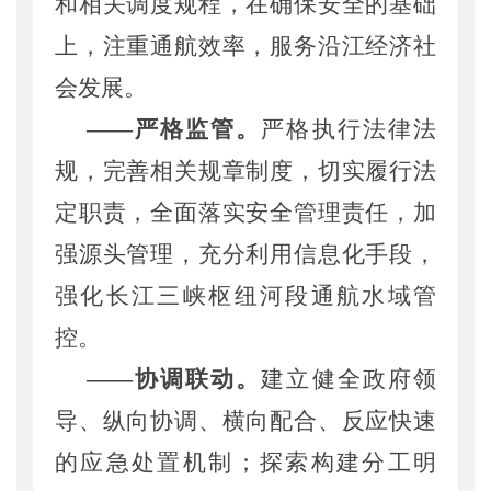
和相关调度规程
，在确保安全的基础
上，注重通航效率，
服务沿江经济社
会发展。
——
严格监管
。
严格
执行
法律法
规
，
完善相关
规章
制度，
切实履行法
定
职责，
全面
落实
安全管理
责任，加
强
源头管理，
充分利用信息化手段，
强化长江三峡枢纽河段通航水域
管
控。
——
协调联动。
建立
健全政府领
导、
纵向协调、横向配合、反应快速
的
应急处置
机制
；
探索
构建
分工明