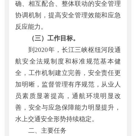
确、相互
配合、整体联动的
安全管理
协调
机制
，
提高
安全
管理效能
和应急
反应能力
。
（三）工作目标。
到
2020年，长江三峡枢纽河段通
航安全法规制度和标准规范基本健
全，工作机制
建立
完善，安全
责任更
加明晰，监督管理
有序
规范，
从业人
员
素质显著提
高
，
通航环境明显改
善，
安全与应急保障能力明显提升
，
水上交通安全形势持续稳定。
二、
主要任务