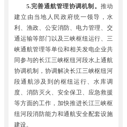
5
.完善通航
管理
协调机制
。
推动
建立由当地人民政府
统一领导，
水
利、
渔政、
公安
消防、
电力管理、
交
通
运输等部门以及
三峡枢纽运行、
三
峡通航管理等单位和
相关发电企业
共
同参与
的长江三峡枢纽河段水上通航
协调
机制
，协调解决
长江三峡
枢纽
河
段
通航涉及到的枢纽运行、水库调
度、消防
灭火
、安全保卫、应急救援
等方面的工作，加快推进
长江
三峡
枢
纽河段
消防能力
和通航安全配套设施
建设。