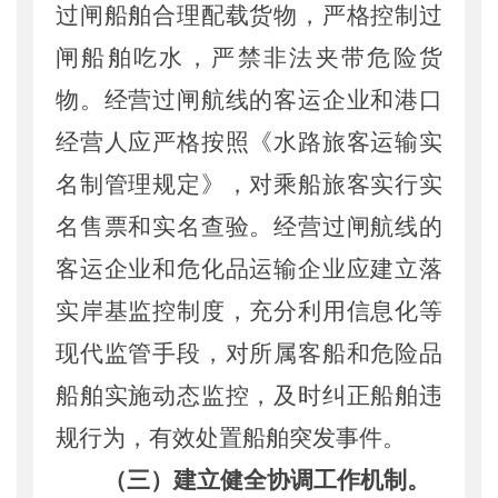
过闸船舶合理配载货物，严格控制过
闸船舶吃水
，
严禁非法夹带危险货
物。
经营
过闸
航线
的客运企业和港口
经营人应严格按照《水路旅客运输实
名制管理规定》，
对乘船旅客
实行
实
名售票和实名查验。
经营过闸航线的
客运企业和
危化品运输企业应建立落
实岸基监控制度，
充分利用信息化等
现代监管手段
，对所属客船和危险品
船舶实施动态监控，
及时
纠正
船舶
违
规行为
，有效处置船
舶突发事件
。
（三）建立健全协调工作机制。