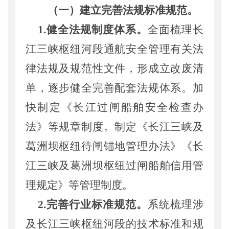
（一）
建立
完善法规标准规范。
1.
健全
法规制度体系。
全面梳理长
江三峡枢纽河段通航安全管理有关法
律法规及规范性文件，
形成立改废清
单，逐步健全完善配套法规体系。
加
快
制定
《长江过闸船舶安全检查办
法》等
规章
制度
。
制
定
《长江三峡及
葛洲坝枢纽待闸锚地管理办法》
《长
江三峡及葛洲坝枢纽过闸船舶信用管
理规定》
等
管理制度
。
2.
完善
行业标准
规范。
系统梳理涉
及长江三峡枢纽河段的技术标准和规