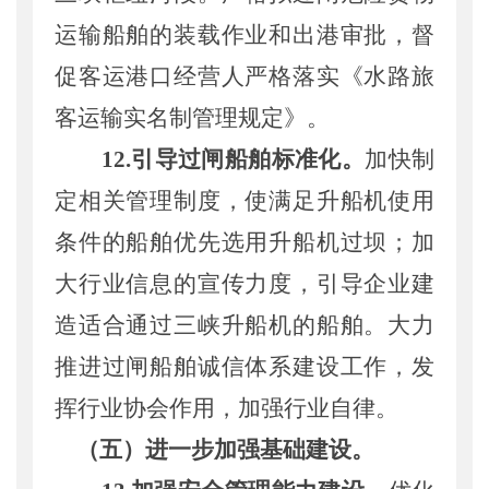
运输
船舶
的装载作业和出港
审批
，
督
促客运港口经营人严格
落实
《水路旅
客运输实名制管理规定》
。
1
2
.
引导
过闸船舶标准化。
加快制
定相关管理制度，
使满足升船机使用
条件的船舶优先
选
用升船机过坝
；加
大
行业信息的
宣传力度
，
引导企业
建
造适合通过三峡升船机的船舶
。
大力
推进过闸船舶诚信体系建设工作，发
挥行业协会作用，加强行业自律。
（五）进一步加强基础建设。