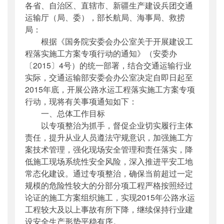
各省、自治区、直辖市、新疆生产建设兵团交通
公开日期
：
2015年04月23日
运输厅（局、委），部长航局、海事局、救捞
主题词
：
公路水运工程;施工方案;专项行动
局：
机构分类
：
安全与质量监督管理司
根据《国务院安委会办公室关于开展建设工
主题分类
：
安全质量
程落实施工方案专项行动的通知》（安委办
公文类型
：
部函
〔2015〕4号）的统一部署，结合交通运输行业
实际，交通运输部安委会办公室决定自即日起至
2015年底，开展公路水运工程落实施工方案专项
行动，现将有关事项通知如下：
一、总体工作目标
以专项整治为抓手，督促企业切实履行主体
责任，提升从业人员遵法守规意识，加强施工方
案技术管理，强化现场安全管理和责任落实，降
低施工现场系统性安全风险，深入推进平安工地
常态化建设。通过专项整治，确保当前超过一定
规模的危险性较大的分部分项工程严格按照经过
论证的施工方案组织施工，实现2015年公路水运
工程较大及以上事故有所下降，继续保持行业建
设安全生产形势平稳有序。