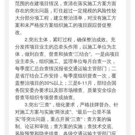
范围的在建项目情况，查清在落实施工方案方面
存在的突出问题，盯住超过一定规模的风险性较
大分部分项工程，建立整治清单，对没有施工方
案和未严格按方案组织施工的项目跟踪督促整
改。
2.突出主体，紧盯过程，确保整治成效。充
分发挥项目业主的总牵头作用，以施工单位为主
体，做到自查、督查和抽查“三结合”。一是由项目
业主牵头，组织施工、监理单位每月自查一次，
每季度汇总自查情况报省交通运输主管部门；二
是省厅结合工作安排，每季度组织督查一次，覆
盖整治项目的30%以上；三是6-11月，部结合国
务院安委办要求以及部市场稽查、质量安全综合
督查等组织专项督查或抽查。
3.突出“三查”，细化要求，严格挂牌督办。针
对施工方案与实施“两张皮”、“最后一公里不落
实”等突出问题，重点开展“三查”：查方案的编
制、论证和审批；查方案的实施；查技术交底、
风险预警和隐患排查。各级交通运输主管部门应