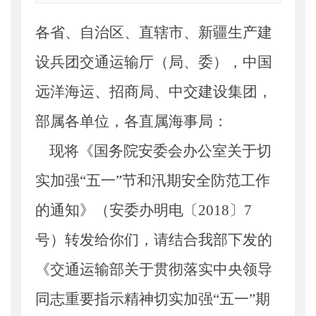
索引号
：
000019713O10/2018-00514
各省、自治区、直辖市、新疆生产建
公开日期
：
2018年04月26日
主题词
：
安全生产;五一;汛期
设兵团交通运输厅（局、委），中国
机构分类
：
安全与质量监督管理司
主题分类
：
安全质量
远洋海运、招商局、中交建设集团，
公文类型
：
部明电或部办公厅明电
部属各单位，各直属海事局：
现将《国务院安委会办公室关于切
实加强“五一”节和汛期安全防范工作
的通知》（安委办明电〔
2018
〕
7
号）转发给你们，请结合我部下发的
《交通运输部关于贯彻落实中央领导
同志重要指示精神切实加强“五一”期