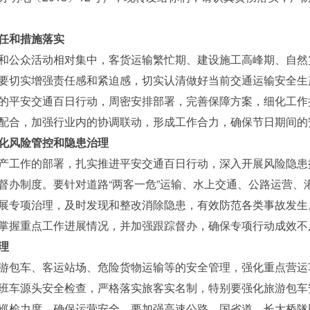
任和措施落实
公众活动相对集中，客货运输繁忙期、建设施工高峰期、自然
要切实增强责任感和紧迫感，切实认清做好当前交通运输安全生
的平安交通百日行动，周密安排部署，完善保障方案，细化工作
配合，加强行业内的协调联动，形成工作合力，确保节日期间的
化风险管控和隐患治理
工作的部署，扎实推进平安交通百日行动，深入开展风险隐患
督办制度。要针对道路“两客一危”运输、水上交通、公路运营、
展专项治理，及时发现和整改消除隐患，有效防范各类事故发生
掌握重点工作进展情况，并加强跟踪督办，确保专项行动成效不
理
包车、客运站场、危险货物运输等的安全管理，强化重点营运
班车源头安全检查，严格落实旅客实名制，特别要强化旅游包车
巡检力度，确保运营安全。要加强高速公路、国省道、长大桥隧