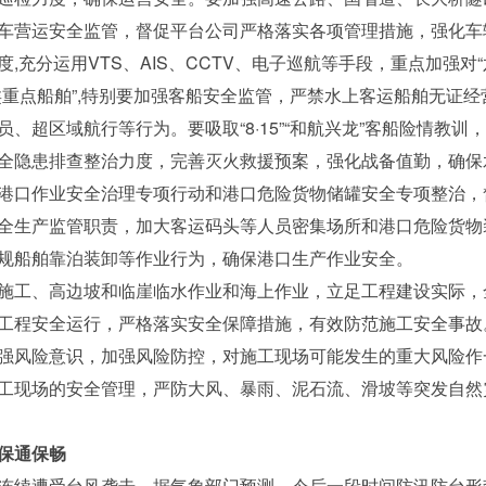
车营运安全监管，督促平台公司严格落实各项管理措施，强化车
分运用VTS、AIS、CCTV、电子巡航等手段，重点加强对
类重点船舶”,特别要加强客船安全监管，严禁水上客运船舶无证
、超区域航行等行为。要吸取“8·15”“和航兴龙”客船险情教
全隐患排查整治力度，完善灭火救援预案，强化战备值勤，确保
口作业安全治理专项行动和港口危险货物储罐安全专项整治，
全生产监管职责，加大客运码头等人员密集场所和港口危险货物
规船舶靠泊装卸等作业行为，确保港口生产作业安全。
工、高边坡和临崖临水作业和海上作业，立足工程建设实际，
程安全运行，严格落实安全保障措施，有效防范施工安全事故。要
强风险意识，加强风险防控，对施工现场可能发生的重大风险作
工现场的安全管理，严防大风、暴雨、泥石流、滑坡等突发自然
保通保畅
续遭受台风袭击，据气象部门预测，今后一段时间防汛防台形