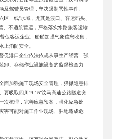
辆及驾驶员管理，坚决遏制恶性事件。
“六区一线”水域，尤其是渡口、客运码头、
经营、不适航营运，严格落实水路旅客运输
训，督促客运企业、船舶加强气象信息收集，
水上消防安全。
督促港口企业依法依规从事生产经营，强
装卸、存储作业设施设备的监督检查力
全面加强施工现场安全管理，狠抓隐患排
吸取四川“9·15”汶马高速公路隧道突
一次梳理，完善应急预案，强化应急处
灾害可能对施工作业现场、驻地造成危
势依然严峻，还有秋台风登陆，部分地区