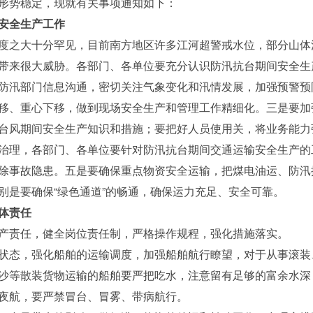
形势稳定，现就有关事项通知如下：
安全生产工作
之大十分罕见，目前南方地区许多江河超警戒水位，部分山体
带来很大威胁。各部门、各单位要充分认识防汛抗台期间安全生
防汛部门信息沟通，密切关注气象变化和汛情发展，加强预警预
移、重心下移，做到现场安全生产和管理工作精细化。三是要加
台风期间安全生产知识和措施；要把好人员使用关，将业务能力
治理，各部门、各单位要针对防汛抗台期间交通运输安全生产的
除事故隐患。五是要确保重点物资安全运输，把煤电油运、防汛
别是要确保“绿色通道”的畅通，确保运力充足、安全可靠。
体责任
责任，健全岗位责任制，严格操作规程，强化措施落实。
态，强化船舶的运输调度，加强船舶航行瞭望，对于从事滚装
沙等散装货物运输的船舶要严把吃水，注意留有足够的富余水深
夜航，要严禁冒台、冒雾、带病航行。