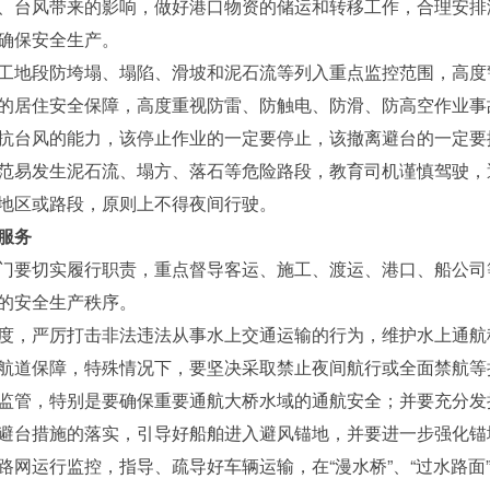
台风带来的影响，做好港口物资的储运和转移工作，合理安排
确保安全生产。
地段防垮塌、塌陷、滑坡和泥石流等列入重点监控范围，高度
的居住安全保障，高度重视防雷、防触电、防滑、防高空作业事
抗台风的能力，该停止作业的一定要停止，该撤离避台的一定要
易发生泥石流、塌方、落石等危险路段，教育司机谨慎驾驶，
地区或路段，原则上不得夜间行驶。
服务
要切实履行职责，重点督导客运、施工、渡运、港口、船公司
的安全生产秩序。
，严厉打击非法违法从事水上交通运输的行为，维护水上通航
航道保障，特殊情况下，要坚决采取禁止夜间航行或全面禁航等
管，特别是要确保重要通航大桥水域的通航安全；并要充分发挥V
避台措施的落实，引导好船舶进入避风锚地，并要进一步强化锚
运行监控，指导、疏导好车辆运输，在“漫水桥”、“过水路面