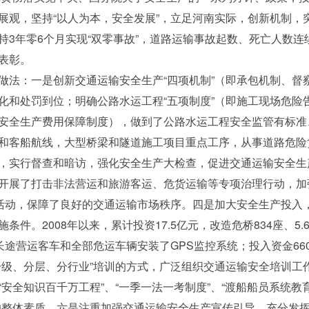
展观，坚持“以人为本，安全发展”，立足河南实际，创新机制，
3年零6个月实现“双零事故”，道路运输事故起数、死亡人数连
表彰。
：一是创新交通运输安全生产“四项机制”（即承包机制、督
化和处罚到位；明确公路水运工程“五项制度”（即施工现场危险
安全生产费用保障制度），做到了公路水运工程安全监管有标准
和客船航线，大型桥梁和隧道施工项目重点工序，从事道路危险
，实行督查和暗访，强化安全生产大检查，促进交通运输安全生
开展了打击非法营运和旅游客运、危货运输等专项治理行动，加
治活动，保障了良好的交通运输市场秩序。四是加大安全生产投入
件。2008年以来，累计投资17.5亿元，改造危桥834座、5.
长途营运客车和全部危运车辆安装了GPS监控系统；投入资金66
分级、分层、分行业”培训的方式，广泛组织交通运输安全培训工
安全知识百千万工程”、“一季一法一考制度”、“渡船船员系统教
的整体素质。六是注重加强交通运输安全生产宣传引导，充分发