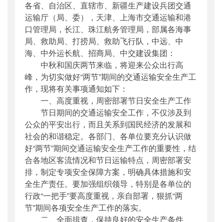
各省、自治区、直辖市、新疆生产建设兵团交通
公开日期
：
2010年09月09日
运输厅（局、委），天津、上海市交通运输和港
主题词
：
交通运输安全;两节;通知;做好;
口管理局，长江、珠江航务管理局，部属各海事
机构分类
：
安全与质量监督管理司
局、救助局、打捞局、救助飞行队，中远、中
主题分类
：
安全质量
海、中外运长航、招商局、中交建设集团：
公文类型
：
部明电或部办公厅明电
中秋和国庆两节来临，将迎来公众出行高
峰，为切实做好“两节”期间的交通运输安全生产工
作，现将有关事项通知如下：
一、高度重视，周密部署节日安全生产工作
节日期间的交通运输安全工作，不仅涉及到
公众的平安出行，而且关系到国民经济的发展和
社会的和谐稳定。各部门、各单位要充分认识做
好“两节”期间交通运输安全生产工作的重要性，结
合各地区客流情况和节日运输特点，周密部署安
排，制定专项安全保障方案，明确具体措施和安
全生产责任。要加强组织领导，特别是各单位的
行政“一把手”要高度重视，亲自部署，狠抓“两
节”期间各项安全生产工作的落实。
二、全面排查，保持良好的安全生产条件