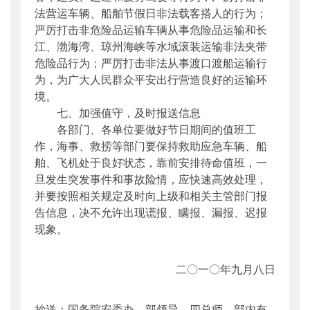
法营运车辆、船舶节假日非法载客搭人的行为；
严厉打击非危险品运输车辆从事危险品运输和长
江、渤海湾、琼州海峡等水域滚装运输非法夹带
危险品行为；严厉打击非法从事渡口渡船运输行
为，为广大人民群众平安出行营造良好的运输环
境。
七、加强值守，及时报送信息
各部门、各单位要做好节日期间的值班工
作，海事、救捞等部门要保持救助应急车辆、船
舶、飞机处于良好状态，靠前安排待命值班，一
旦发生突发事件和事故险情，应快速高效处理，
并要按照相关规定及时向上级和相关主管部门报
告信息，决不允许出现谎报、瞒报、漏报、迟报
现象。
二〇一〇年九月八日
抄送：国务院安委办，部领导，四总师，部内有