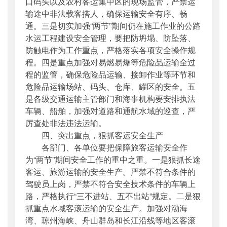
口码头以及农村客运集中区的现场监管，严禁运
输途中非法载客搭人，确保运输安全有序、畅
通。三是切实加强“两节”期间仍在施工作业的公路
水运工程建设安全管理，要把防坍塌、防坠落、
防触电作为工作重点，严格落实各项安全操作规
程。四是重点加强对易燃易爆等危险品运输全过
程的监管，确保危险品运输、接卸作业等环节和
危险品运输场站、码头、仓库、罐区的安全。五
是各级交通运输主管部门和海事机构要安排执法
车辆、船舶，加强对道路和通航水域的巡查，严
厉查处非法违法运输。
四、突出重点，狠抓客运安全生产
各部门、各单位要把保障旅客运输安全作
为“两节”期间安全工作的重中之重。一是狠抓长途
客运、旅游运输的安全生产。严禁不符合条件的
驾驶员上岗，严禁不符合安全技术条件的车辆上
路，严格执行“三不进站、五不出站”规定。二是狠
抓重点水域客滚运输的安全生产。加强对渤海
湾、琼州海峡、舟山群岛和长江沿线等地区客滚