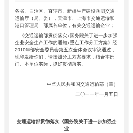
索引号
：
000019713O10/2011-02100
各省、自治区、直辖市、新疆生产建设兵团交通
公开日期
：
2011年01月14日
运输厅（局、委），天津市、上海市交通运输和
主题词
：
安全生产;牵头;安全监管总局;司局;局
港口管理局，部属各单位，有关交通运输企业；
分...
《交通运输部贯彻落实<国务院关于进一步加强
机构分类
：
安全与质量监督管理司
企业安全生产工作的通知>重点工作分工方案》经
主题分类
：
安全质量
2010年部安全委员会第五次全体会议审议通过，
公文类型
：
部文件
现印发给你们，请按照分工方案要求，结合本部
门、本单位实际，抓好贯彻落实。
中华人民共和国交通运输部（章）
二〇一一年一月五日
交通运输部贯彻落实《国务院关于进一步加强企
业