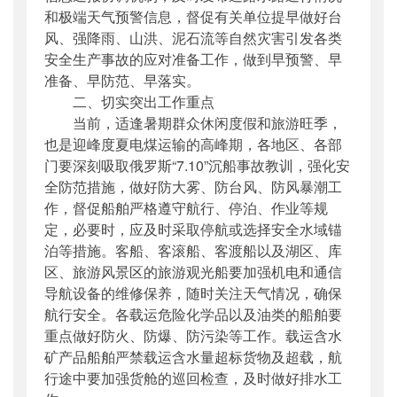
和极端天气预警信息，督促有关单位提早做好台
风、强降雨、山洪、泥石流等自然灾害引发各类
安全生产事故的应对准备工作，做到早预警、早
准备、早防范、早落实。
二、切实突出工作重点
当前，适逢暑期群众休闲度假和旅游旺季，
也是迎峰度夏电煤运输的高峰期，各地区、各部
门要深刻吸取俄罗斯“7.10”沉船事故教训，强化安
全防范措施，做好防大雾、防台风、防风暴潮工
作，督促船舶严格遵守航行、停泊、作业等规
定，必要时，应及时采取停航或选择安全水域锚
泊等措施。客船、客滚船、客渡船以及湖区、库
区、旅游风景区的旅游观光船要加强机电和通信
导航设备的维修保养，随时关注天气情况，确保
航行安全。各载运危险化学品以及油类的船舶要
重点做好防火、防爆、防污染等工作。载运含水
矿产品船舶严禁载运含水量超标货物及超载，航
行途中要加强货舱的巡回检查，及时做好排水工