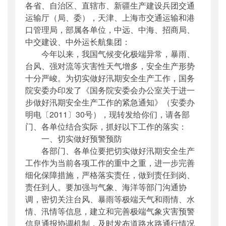
各省、自治区、直辖市、新疆生产建设兵团交通
公开日期
：
2011年07月14日
运输厅（局、委），天津、上海市交通运输和港
主题词
：
运输部;安全生产;紧急;通知;
口管理局，部属各单位，中远、中海、招商局、
机构分类
：
安全与质量监督管理司
中交建设、中外运长航集团：
主题分类
：
安全质量
今年以来，我国气候变化极端异常，暴雨、
公文类型
：
部明电或部办公厅明电
台风、强对流等灾害性天气增多，安全生产形势
十分严峻。为切实做好汛期安全生产工作，国务
院安委办印发了《国务院安委会办公室关于进一
步做好汛期安全生产工作的紧急通知》（安委办
明电〔2011〕30号），现转发给你们，请各部
门、各单位结合实际，抓好以下工作的落实：
一、切实做好预警预防
各部门、各单位要把切实做好汛期安全生产
工作作为当前各项工作的重中之重，进一步完善
细化保障措施，严格落实责任，做到责任到岗、
责任到人。要加强与气象、海洋等部门沟通协
调，密切关注台风、暴雨等极端天气和雨情、水
情、汛情等信息，建立和完善极端气象灾害预警
信息通报协调机制，及时发布道路水路通行情况