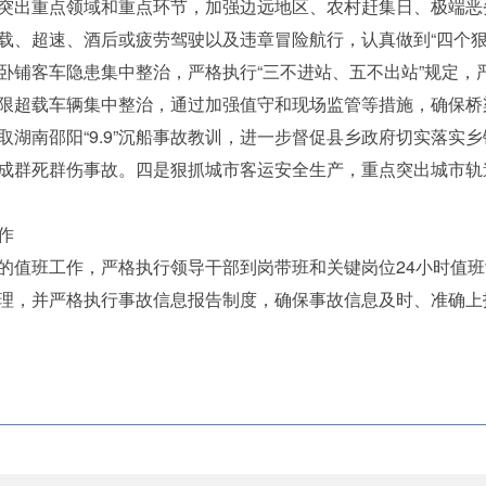
出重点领域和重点环节，加强边远地区、农村赶集日、极端恶
载、超速、酒后或疲劳驾驶以及违章冒险航行，认真做到“四个狠
卧铺客车隐患集中整治，严格执行“三不进站、五不出站”规定，
限超载车辆集中整治，通过加强值守和现场监管等措施，确保桥梁
湖南邵阳“9.9”沉船事故教训，进一步督促县乡政府切实落实
成群死群伤事故。四是狠抓城市客运安全生产，重点突出城市轨道
作
值班工作，严格执行领导干部到岗带班和关键岗位24小时值班
理，并严格执行事故信息报告制度，确保事故信息及时、准确上