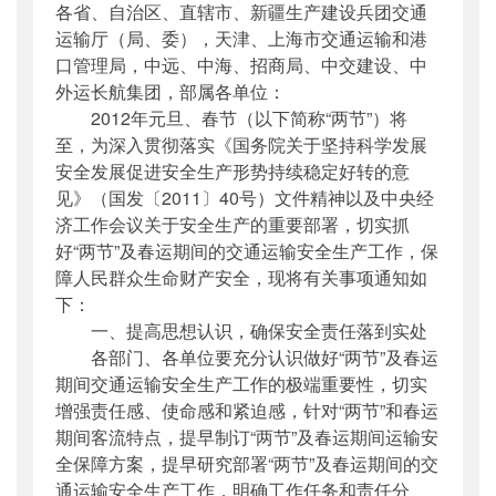
各省、自治区、直辖市、新疆生产建设兵团交通
公开日期
：
2011年12月15日
运输厅（局、委），天津、上海市交通运输和港
主题词
：
交通运输安全;春运;元旦;通知;
口管理局，中远、中海、招商局、中交建设、中
机构分类
：
安全与质量监督管理司
外运长航集团，部属各单位：
主题分类
：
安全质量
2012年元旦、春节（以下简称“两节”）将
公文类型
：
部明电或部办公厅明电
至，为深入贯彻落实《国务院关于坚持科学发展
安全发展促进安全生产形势持续稳定好转的意
见》（国发〔2011〕40号）文件精神以及中央经
济工作会议关于安全生产的重要部署，切实抓
好“两节”及春运期间的交通运输安全生产工作，保
障人民群众生命财产安全，现将有关事项通知如
下：
一、提高思想认识，确保安全责任落到实处
各部门、各单位要充分认识做好“两节”及春运
期间交通运输安全生产工作的极端重要性，切实
增强责任感、使命感和紧迫感，针对“两节”和春运
期间客流特点，提早制订“两节”及春运期间运输安
全保障方案，提早研究部署“两节”及春运期间的交
通运输安全生产工作，明确工作任务和责任分