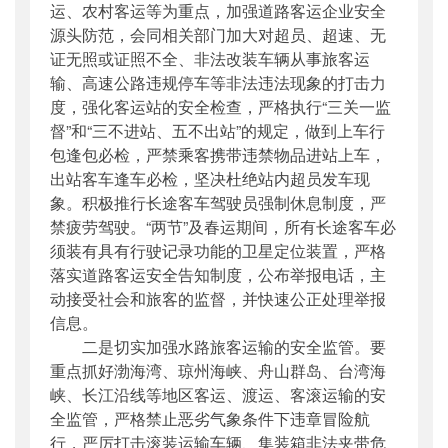
运、农村客运等为重点，加强道路客运企业安全
源头防范，会同相关部门加大对超员、超速、无
证无照或证照不全、非法改装车辆从事旅客运
输、高速公路违规停车等非法违法现象的打击力
度，强化客运站的安全检查，严格执行“三关一监
督”和“三不进站、五不出站”的规定，做到上车行
包逢包必检，严禁乘客携带违禁物品进站上车，
出站客车逢车必检，坚决杜绝站内超员发车现
象。积极推行长途客车驾驶员强制休息制度，严
禁疲劳驾驶。“两节”及春运期间，所有长途客车必
须装有具有行驶记录功能的卫星定位装置，严格
落实道路客运安全告知制度，公布举报电话，主
动接受社会和旅客的监督，并快速公正处理举报
信息。
二是切实加强水路旅客运输的安全监管。要
重点抓好渤海湾、琼州海峡、舟山群岛、台湾海
峡、长江沿线等地区客运、渡运、客滚运输的安
全监管，严格禁止恶劣气象条件下违章冒险航
行，严厉打击滚装运输车辆、集装箱非法夹带危