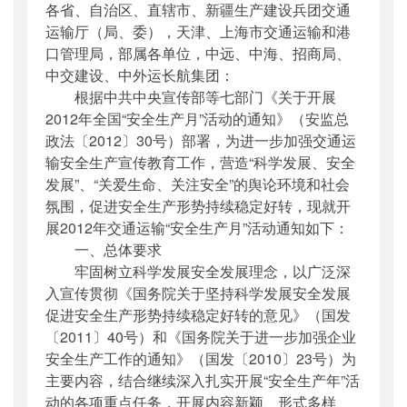
各省、自治区、直辖市、新疆生产建设兵团交通
公开日期
：
2012年04月13日
运输厅（局、委），天津、上海市交通运输和港
主题词
：
安全生产;运输;通知;交通;
口管理局，部属各单位，中远、中海、招商局、
机构分类
：
安全与质量监督管理司
中交建设、中外运长航集团：
主题分类
：
安全质量
根据中共中央宣传部等七部门《关于开展
公文类型
：
其他
2012年全国“安全生产月”活动的通知》（安监总
政法〔2012〕30号）部署，为进一步加强交通运
输安全生产宣传教育工作，营造“科学发展、安全
发展”、“关爱生命、关注安全”的舆论环境和社会
氛围，促进安全生产形势持续稳定好转，现就开
展2012年交通运输“安全生产月”活动通知如下：
一、总体要求
牢固树立科学发展安全发展理念，以广泛深
入宣传贯彻《国务院关于坚持科学发展安全发展
促进安全生产形势持续稳定好转的意见》（国发
〔2011〕40号）和《国务院关于进一步加强企业
安全生产工作的通知》（国发〔2010〕23号）为
主要内容，结合继续深入扎实开展“安全生产年”活
动的各项重点任务，开展内容新颖、形式多样、