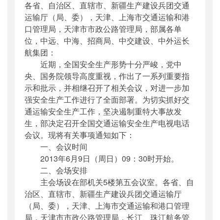
各省、自治区、直辖市、新疆生产建设兵团交通
公开日期
：
2013年06月08日
运输厅（局、委），天津、上海市交通运输和港
主题词
：
电视电话会议;视频;交通运输部;上海
口管理局，天津市市政公路管理局，部属各单
市交...
位，中远、中海、招商局、中交建设、中外运长
机构分类
：
安全与质量监督管理司
航集团：
主题分类
：
安全质量
近期，全国安全生产形势十分严峻，党中
公文类型
：
部明电或部办公厅明电
央、国务院领导高度重视，作出了一系列重要指
示和批示，并相继召开了相关会议，对进一步加
强安全生产工作进行了全面部署。为切实抓好交
通运输安全生产工作，坚决遏制重特大事故发
生，部决定召开全国交通运输安全生产电视电话
会议。现将有关事项通知如下：
一、会议时间
2013年6月9日（周日）09：30时开始。
二、会场安排
主会场设在部机关5楼第五会议室。各省、自
治区、直辖市、新疆生产建设兵团交通运输厅
（局、委），天津、上海市交通运输和港口管理
局，天津市市政公路管理局，长江、珠江航务管