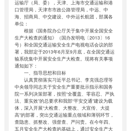
运输厅（局、委），天津、上海市交通运输和港
主题词
：
安全生产;检查工作;隐患;整改;督查;
口管理局，天津市市政公路管理局，中远、中
交通...
海、招商局、中交建设、中外运长航团，部属各
机构分类
：
安全与质量监督管理司
单位：
主题分类
：
安全质量
根据《国务院办公厅关于集中开展全国安全
公文类型
：
部明电或部办公厅明电
生产大检查的通知》（国办发明电〔2013〕16
号）和全国交通运输安全生产电视电话会议的部
署，我部定于2013年6月至9月底，在全国交通运
输系统集中开展安全生产大检查。现将有关事项
通知如下：
一、指导思想和目标
认真贯彻落实习近平总书记、李克强总理等
中央领导同志关于安全生产重要批示指示和国务
院一系列决策部署，按照“全覆盖、零容忍、严执
法、重实效”的总要求和我部“平安交通”建设为载
体，深入开展“大检查、大整改、大宣传、大提
高”的部署，突出交通运输重点领域和薄弱环节，
查隐患、抓整改、强督查、严问责。在今年四、
五月安全生产大检查的基础上，通过安全生产大