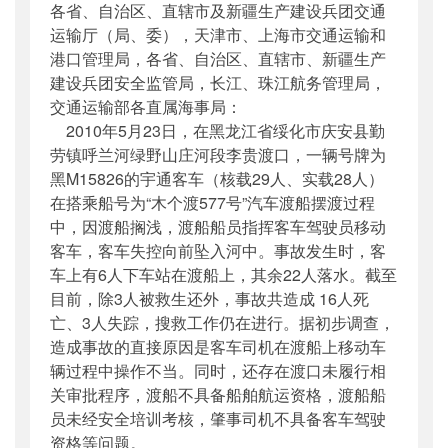
各省、自治区、直辖市及新疆生产建设兵团交通
公开日期
：
2011年04月12日
运输厅（局、委），天津市、上海市交通运输和
主题词
：
黑龙江省;绥化市;水上交通;运输部;
港口管理局，各省、自治区、直辖市、新疆生产
机构分类
：
安全与质量监督管理司
建设兵团安全监管局，长江、珠江航务管理局，
主题分类
：
安全质量
交通运输部各直属海事局：
公文类型
：
部文件
2010年5月23日，在黑龙江省绥化市庆安县勤
劳镇呼兰河绿野山庄河段李贵渡口，一辆号牌为
黑M15826的宇通客车（核载29人、实载28人）
在搭乘船号为“木个渡577号”汽车渡船摆渡过程
中，因渡船搁浅，渡船船员指挥客车驾驶员移动
客车，客车失控向前坠入河中。事故发生时，客
车上有6人下车站在渡船上，其余22人落水。截至
目前，除3人被救生还外，事故共造成 16人死
亡、3人失踪，搜救工作仍在进行。据初步调查，
造成事故的直接原因是客车司机在渡船上移动车
辆过程中操作不当。同时，还存在渡口未履行相
关审批程序，渡船不具备船舶航运资格，渡船船
员未经安全培训考核，肇事司机不具备客车驾驶
资格等问题。