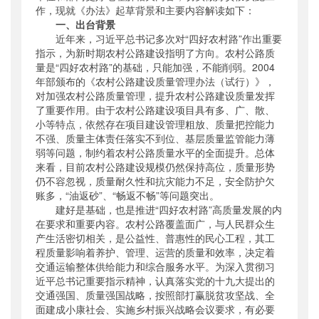
作，现就《办法》起草背景和主要内容解读如下：
一、出台背景
近年来，习近平总书记多次对“四好农村路”作出重要
指示，为新时期农村公路建设指明了方向。农村公路质
量是“四好农村路”的基础，只能加强，不能削弱。2004
年部颁布的《农村公路建设质量管理办法（试行）》，
对加强农村公路质量管理，提升农村公路建设质量发挥
了重要作用。由于农村公路建设项目具有多、广、散、
小等特点，依然存在项目建设管理粗放、质量把控能力
不强、质量主体责任落实不到位、基层质量监管能力薄
弱等问题，制约着农村公路质量水平的全面提升。总体
来看，目前农村公路建设规模仍然保持高位，质量形势
仍不容忽视，质量耐久性和抗灾能力不足，安全防护欠
账多，“油返砂”、“畅返不畅”等问题突出。
建好是基础，也是推进“四好农村路”高质量发展的内
在要求和重要内容。农村公路覆盖面广，与人民群众生
产生活密切相关，是公益性、普惠性的民心工程，其工
程质量影响着养护、管理、运营的质量和效率，决定着
交通运输整体供给能力和综合服务水平。为深入贯彻习
近平总书记重要指示精神，认真落实党的十九大提出的
交通强国、质量强国战略，按照部打赢脱贫攻坚战、全
面建成小康社会、实施乡村振兴战略会议要求，有必要