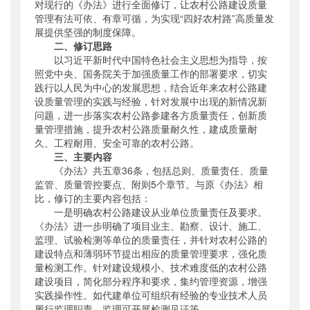
对现行的《办法》进行全面修订，让农村公路建设质量
管理有法可依、有章可循，为实现“四好农村路”高质量发
展提供坚强的制度保障。
二、修订思路
以习近平新时代中国特色社会主义思想为指导，按
照党中央、国务院关于加强质量工作的部署要求，切实
践行以人民为中心的发展思想，结合近年来农村公路建
设质量管理的实践与经验，针对发展中出现的新情况新
问题，进一步落实农村公路参建各方质量责任，创新质
量管理措施，提升农村公路质量耐久性，建成质量耐
久、工程耐用、安全可靠的农村公路。
三、主要内容
《办法》共五章36条，包括总则、质量责任、质量
监管、质量管控要点、附则5个章节。与原《办法》相
比，修订的主要内容包括：
一是明确农村公路建设从业单位质量责任及要求。
《办法》进一步明确了项目业主、勘察、设计、施工、
监理、试验检测等单位的质量责任，并针对农村公路的
建设特点和薄弱环节提出相应的质量管理要求，强化质
量检测工作。针对建设规模小、技术难度低的农村公路
建设项目，简化部分程序和要求，集约管理资源，增强
实践操作性。如代建单位可组织有经验的专业技术人员
履行监理职责，监理可开展检测见证等。