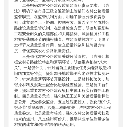
二是明确农村公路建设质量监管职责及要求。《办
法》明确了省市县三级交通运输主管部门农村公路质量
监管职责。在监管机制方面，明确了按照分级负责原
则，建立健全上下协调、控制有效、覆盖全面的农村公
路建设质量监管机制。在监督检查方面，明确加强影响
工程安全耐久的关键部位和关键指标、试验检测和工程
档案等薄弱环节的抽检抽查。在监管措施方面，明确了
发挥群众质量监督作用，建立质量约谈和挂牌督办制
度，督促落实农村公路质量责任。
三是强化农村公路质量关键环节管控。《办法》根
据农村公路建设特点和薄弱环节，明确重点把控“八大
关”。一是设计关，针对当前主要建设任务为老路改造和
旧路加宽等特点，提出加强地质勘测和老路技术状况评
价，针对质量薄弱环节开展设计。二是材料检验关，加
强原材料及混凝土配合比进场检查检验。三是施工首件
关，提出重要农村公路建设项目主体工程实行首件工程
制。四是质量公示关，强化施工工艺和关键质量指标信
息公开，接受群众监督。五是过程把控关，强化“五个关
键环节”质量验收。六是工程验收关，严格农村公路工程
质量鉴定。七是质量考核关，强化农村公路质量考核及
结果的运用。八是信用评价关，推动从业单位质量诚信
档案的建立和信用结果的联动运用。