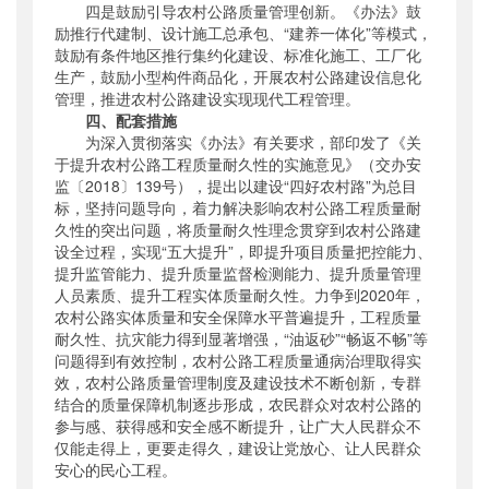
四是鼓励引导农村公路质量管理创新。《办法》鼓
励推行代建制、设计施工总承包、“建养一体化”等模式，
鼓励有条件地区推行集约化建设、标准化施工、工厂化
生产，鼓励小型构件商品化，开展农村公路建设信息化
管理，推进农村公路建设实现现代工程管理。
四、配套措施
为深入贯彻落实《办法》有关要求，部印发了《关
于提升农村公路工程质量耐久性的实施意见》（交办安
监〔2018〕139号），提出以建设“四好农村路”为总目
标，坚持问题导向，着力解决影响农村公路工程质量耐
久性的突出问题，将质量耐久性理念贯穿到农村公路建
设全过程，实现“五大提升”，即提升项目质量把控能力、
提升监管能力、提升质量监督检测能力、提升质量管理
人员素质、提升工程实体质量耐久性。力争到2020年，
农村公路实体质量和安全保障水平普遍提升，工程质量
耐久性、抗灾能力得到显著增强，“油返砂”“畅返不畅”等
问题得到有效控制，农村公路工程质量通病治理取得实
效，农村公路质量管理制度及建设技术不断创新，专群
结合的质量保障机制逐步形成，农民群众对农村公路的
参与感、获得感和安全感不断提升，让广大人民群众不
仅能走得上，更要走得久，建设让党放心、让人民群众
安心的民心工程。