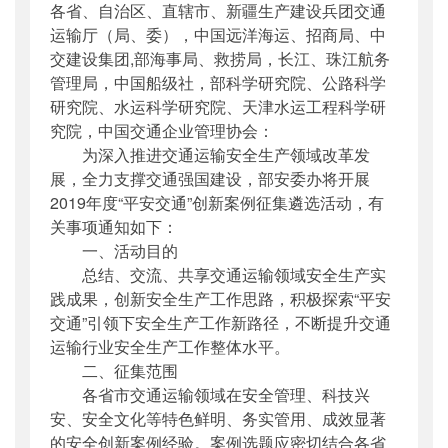
各省、自治区、直辖市、新疆生产建设兵团交通
公开日期
：
2019年04月28日
运输厅（局、委），中国远洋海运、招商局、中
主题词
：
平安交通;创新案例;征集遴选
交建设集团,部海事局、救捞局，长江、珠江航务
机构分类
：
安全与质量监督管理司
管理局，中国船级社，部科学研究院、公路科学
主题分类
：
安全质量
研究院、水运科学研究院、天津水运工程科学研
公文类型
：
部函
究院，中国交通企业管理协会：
为深入推进交通运输安全生产领域改革发
展，全力支撑交通强国建设，部安委办将开展
2019年度“平安交通”创新案例征集遴选活动，有
关事项通知如下：
一、活动目的
总结、交流、共享交通运输领域安全生产实
践成果，创新安全生产工作思路，积极探索“平安
交通”引领下安全生产工作新路径，不断提升交通
运输行业安全生产工作整体水平。
二、征集范围
各省市交通运输领域在安全管理、科技兴
安、安全文化等特色鲜明、务实管用、成效显著
的安全创新案例经验。案例选题应密切结合各省