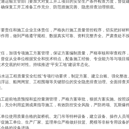
运输主管部门要加大对复工开工项目的安全生产条件检查力度，督促建
，确保复工开工准备工作充分、防范措施完善、隐患排查治理彻底。
责任和施工企业主体责任，严格执行施工质量管控程序，切实把好材料
障作用，做到严格遵守规程、数据真实可靠、资料完整齐全。严肃查处不
，加强专项施工方案管理，保证方案编制质量，严格审核和审查程序，
。督促从业单位根据安全和技术特点，配备施工经验、专业能力等与项目
术交底的针对性。持续推进“平安工地”建设常态化。
路水运工程质量安全红线”专项行动要求，制定方案、建立台账、强化整改
箱浮运、船闸闸室、工程围堰等关键部位的安全隐患排查治理。全面排查
患。
超前地质预报和监控量测管理，严格方案审批，狠抓方案实施。按照设
判，充分利用监测成果指导施工，有效防控安全风险，严防坍塌、瓦斯爆
位使用质量合格的架桥机、龙门吊等特种设备，建立设备、操作人员等
督促施工单位、生产厂家、监理单位严格做好挂篮、爬模等非标专用设备
不合格的设备进场。