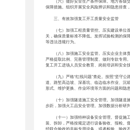
（六）做好安全生产条件保障。地方各级交通
保障措施。组织开展安全风险辨识和隐患排查
三、有效加强复工开工质量安全监管
（七）加强工程质量管控。压实建设单位首要
关，确保质量标准不降低。发挥试验检测的保
等违法违规行为。
（八）加强施工安全监管。压实企业主体责任
严格提取比例、完善管理制度、做到专款专用
复工开工进场人员安全教育、岗前培训和安全技
（九）严格“红线问题”查处。按照“坚守公
道、路堑高边坡、深基坑、临边临水作业、沉
形式、维护更换、作业环境等方面的问题和隐
（十）加强隧道施工安全管理。加强隧道施工
步距，加强火工品安全管理。加强数据分析研
（十一）加强特种设备安全管理。督促施工单
装、拆卸，严格按规定进行设备验收、报检。
经联合验收的非标专用设备，或者检验、验收