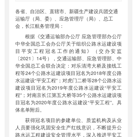
索引号
：
000019713O10/2022-00049
各省、自治区、直辖市、新疆生产建设兵团交通
公开日期
：
2022年03月17日
运输厅（局、委）、应急管理厅（局）、总工
主题词
：
公路水运建设;平安工程
会，长江航务管理局：
机构分类
：
安全与质量监督管理司
根据《交通运输部办公厅 应急管理部办公厅
主题分类
：
安全质量
中华全国总工会办公厅关于组织公路水运建设项
公文类型
：
部文件
目平安工程冠名工作的通知》（交办安监
〔2021〕14号），交通运输部、应急管理部、中
华全国总工会联合决定：对乐清湾大桥及接线工
程等24个公路水运建设项目冠名为2018年度公路
水运建设“平安工程”；对虎门二桥等28个公路水运
建设项目冠名为2019年度公路水运建设“平安工
程”；对南京长江第五大桥等35个公路水运建设项
目冠名为2020年度公路水运建设“平安工程”。具
体名单附后。
获得冠名项目的参建单位、质监机构及从业
人员要强化巩固安全生产红线意识，不断提升公
路水运工程建设安全管理水平，深入推进平安工