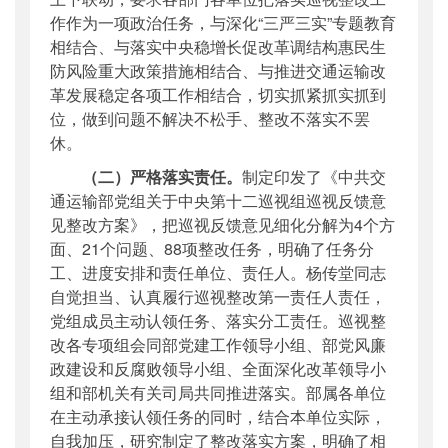
作作为一项政治任务，与深化“三严三实”专题教育
相结合、与落实中央稳增长促改革调结构惠民生
防风险重大政策措施相结合、与推进交通运输改
革发展稳定各项工作相结合，切实抓紧抓实抓到
位，做到问题不解决不松手、整改不落实不罢
休。
（二）严格落实责任。
制定印发了《中共交
通运输部党组关于中央第十二巡视组巡视反馈意
见整改方案》，把巡视反馈意见细化分解为4个方
面、21个问题、88项整改任务，明确了任务分
工、进度安排和责任单位、责任人。杨传堂同志
自觉担当、认真履行巡视整改第一责任人责任，
党组成员主动认领任务、落实分工责任。巡视整
改各专项组会同部党建工作领导小组、部党风廉
政建设和反腐败领导小组、全面深化改革领导小
组和部机关有关司局共同推进落实。部属各单位
在主动承接认领任务的同时，结合本单位实际，
自我加压，研究制定了整改落实方案，明确了相