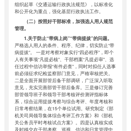
组织起草《交通运输行政执法规范》，以标准化
和公开化为重点，强化基层行政执法工作。
（二）按照好干部标准，加强选人用人规范
管理。
1.关于防止“带病上岗”“带病提拔”的问题。
严格选人用人的条件、程序、纪律，切实防止“带
病提拔”。 一是对考察对象实行“四必程序”，即个
人有关事项“凡提必核”、干部档案“凡提必审”、选
任过程中信访举报“有件必查”，同时对拟任人选事
前必须征求纪检监察部门意见，严格审核把关。
二是全面开展部管后备干部调研，广泛深入听取
意见，充实完善部管干部后备库。三是修订完善
部管领导班子和领导干部考核评价测评指标体
系，综合运用提拔考察与综合考评、年度考核和
日常考察结果，在15个单位试用。研究制定《部
机关司局领导集体综合考评工作方案》和《部机
关公务员平时考核试点方案》。四是认真核实或
及时移交在干部考察、巡视、信访和日常管理中