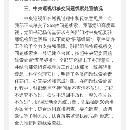
三、中央巡视组移交问题线索处置情况
中央巡视组在巡视过程中和反馈意见后，向
我部正式移交了258件问题线索。我部党组高度重
视，党组书记杨传堂要求有关部门对中央纪委驻
部纪检组监察局（以下简称“驻部组局”）案件查办
工作给予全力支持和保障。驻部组局将巡视移交
问题线索逐一登记建立台账，按照中央纪委问题
线索处置“五类标准”，全部研究提出了办理意见，
并结合部党组巡视整改工作总体部署，统筹轻重
缓急，科学合理安排，明确了各类问题线索的责
任部门、处置要求和完成时限。在问题线索处置
过程中，驻部组局坚持“问题不查清不放过、违纪
不追究不放过、损失不追回不放过、整改不见效
不放过”，协调发动全系统力量，先后抽调50余名
办案骨干，综合运用直接调查、委托调查、函询
谈话等多种方式，认真落实监督执纪“四种形态”，
全力推进问题线索查处。