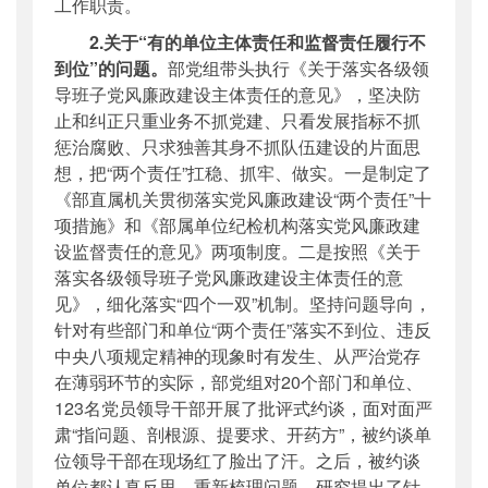
工作职责。
2.关于“有的单位主体责任和监督责任履行不
到位”的问题。
部党组带头执行《关于落实各级领
导班子党风廉政建设主体责任的意见》，坚决防
止和纠正只重业务不抓党建、只看发展指标不抓
惩治腐败、只求独善其身不抓队伍建设的片面思
想，把“两个责任”扛稳、抓牢、做实。一是制定了
《部直属机关贯彻落实党风廉政建设“两个责任”十
项措施》和《部属单位纪检机构落实党风廉政建
设监督责任的意见》两项制度。二是按照《关于
落实各级领导班子党风廉政建设主体责任的意
见》，细化落实“四个一双”机制。坚持问题导向，
针对有些部门和单位“两个责任”落实不到位、违反
中央八项规定精神的现象时有发生、从严治党存
在薄弱环节的实际，部党组对20个部门和单位、
123名党员领导干部开展了批评式约谈，面对面严
肃“指问题、剖根源、提要求、开药方”，被约谈单
位领导干部在现场红了脸出了汗。之后，被约谈
单位都认真反思，重新梳理问题，研究提出了针