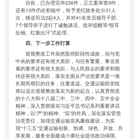
目前，已办理完毕236件，正立案审查9件，
还有13件仍在初核中，给予党纪政务处分31人
次，移送司法2起4人，并对41名党员领导干部、
7个领导班子进行了诫勉谈话、批评提醒等“咬耳
扯袖、红脸出汗”式处理。
四、下一步工作打算
巡视整改工作虽然取得阶段性成效，但与党
中央的要求还有很大差距，与任务繁重、事业发
展的要求还有很大差距，与人民群众的要求和期
待还有很大差距，落实全面从严治党要求是一项
长期而艰巨的任务，任重道远。交通运输部党组
将以这次巡视整改落实为新的起点，认真贯彻党
的十八大和十八届二中、三中、四中、五中全会
精神，深入贯彻落实习近平总书记系列重要讲话
精神，以“严”的精神、“实”的作风，深化落实管党
治党责任，加强交通运输党风廉政建设，为实
现“十三五”交通运输创新、协调、绿色、开放、共
享发展，服务全面建成小康社会提供政治保障。