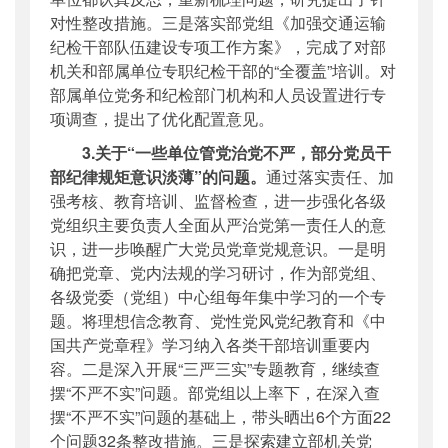
对性整改措施。三是落实部党组《加强交通运输
纪检干部队伍建设专项工作方案》，完成了对部
机关和部属单位专职纪检干部的“全覆盖”培训。对
部属单位党务和纪检部门机构和人员设置进行专
项调查，提出了优化配置意见。
3.关于“一些单位管党治党不严，部分党员干
部纪律规矩意识淡薄”的问题。
通过落实责任、加
强考核、教育培训、监督检查，进一步强化各级
党组织主要负责人全面从严治党第一责任人的意
识，进一步唤醒广大党员党章党规意识。一是明
确把党章、党内法规的学习研讨，作为部党组、
各级党委（党组）中心组每年集中学习的一个专
题。将理想信念教育、党性党风党纪教育和《中
国共产党章程》学习纳入各类干部培训重要内
容。二是深入开展“三严三实”专题教育，继续查
摆“不严不实”问题。部党组以上率下，在深入查
摆“不严不实”问题的基础上，带头晒出6个方面22
个问题32条整改措施。三是探索建立部机关党