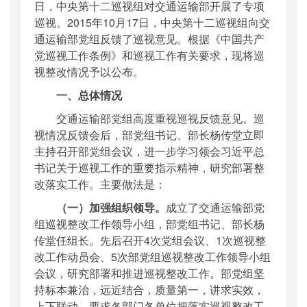
日，中央第十二巡视组对交通运输部开展了专项
主题词
：
巡视整改;三严三实
巡视。2015年10月17日，中央第十二巡视组向交
机构分类
：
办公厅
通运输部党组反馈了巡视意见。根据《中国共产
主题分类
：
其他
党巡视工作条例》和巡视工作有关要求，现将巡
公文类型
：
其他
视整改情况予以公布。
一、总体情况
交通运输部党组高度重视巡视反馈意见。巡
视情况反馈会后，部党组书记、部长杨传堂立即
主持召开部党组会议，进一步学习领会习近平总
书记关于巡视工作的重要指示精神，研究部署整
改落实工作。主要做法是：
（一）加强组织领导。
成立了交通运输部党
组巡视整改工作领导小组，部党组书记、部长杨
传堂任组长。先后召开4次党组会议、1次巡视整
改工作动员会、5次部党组巡视整改工作领导小组
会议，研究部署和推进巡视整改工作。部党组坚
持标本兼治，远近结合，质量第一，讲求实效，
上下联动，要求各部门各单位把落实巡视整改工