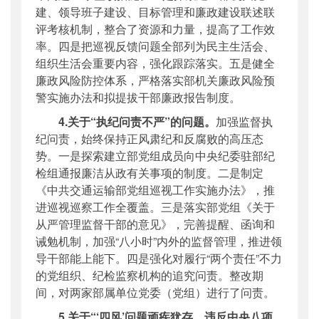
建、领导班子建设、目标管理和廉政建设联述联
评考核机制，整合了资源和力量，提高了工作效
率。四是把巡视反馈问题全部列为民主生活会、
组织生活会重要内容，强化跟踪落实。五是健全
廉政风险防控体系，严格落实部机关廉政风险预
警实施办法和拟提拔干部廉政报告制度。
4.关于“执纪问责不严”的问题。
加强监督执
纪问责，始终保持正风肃纪和反腐败的高压态
势。一是探索建立部党组成员向中央纪委驻部纪
检组通报廉洁从政有关事项的制度。二是制定
《中共交通运输部党组巡视工作实施办法》，推
进
巡视巡察
工作全覆盖。三是落实部党组《关于
从严管理监督干部的意见》，完善提醒、函询和
诫勉机制，加强“八小时”内外的监督管理，推进领
导干部能上能下。四是强化对履行“两个责任”不力
的党组织、纪检监察机构的追究问责。整改期
间，对两家部属单位党委（党组）进行了问责。
5.关于“‘四风’问题顽疾犹存，违反中央八项