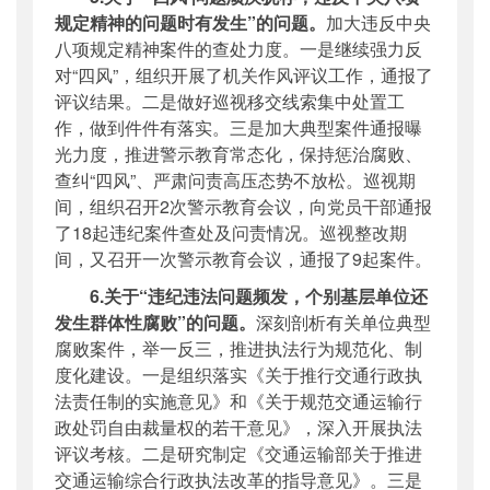
规定精神的问题时有发生”的问题。
加大违反中央
八项规定精神案件的查处力度。一是继续强力反
对“四风”，组织开展了机关作风评议工作，通报了
评议结果。二是做好巡视移交线索集中处置工
作，做到件件有落实。三是加大典型案件通报曝
光力度，推进警示教育常态化，保持惩治腐败、
查纠“四风”、严肃问责高压态势不放松。巡视期
间，组织召开2次警示教育会议，向党员干部通报
了18起违纪案件查处及问责情况。巡视整改期
间，又召开一次警示教育会议，通报了9起案件。
6.关于“违纪违法问题频发，个别基层单位还
发生群体性腐败”的问题。
深刻剖析有关单位典型
腐败案件，举一反三，推进执法行为规范化、制
度化建设。一是组织落实《关于推行交通行政执
法责任制的实施意见》和《关于规范交通运输行
政处罚自由裁量权的若干意见》，深入开展执法
评议考核。二是研究制定《交通运输部关于推进
交通运输综合行政执法改革的指导意见》。三是