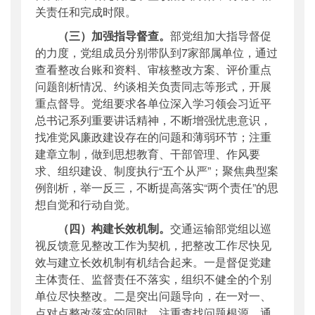
关责任和完成时限。
（三）加强指导督查。
部党组加大指导督促
的力度，党组成员分别带队到7家部属单位，通过
查看整改台账和资料、审核整改方案、评价重点
问题剖析情况、约谈相关负责同志等形式，开展
重点督导。党组要求各单位深入学习领会习近平
总书记系列重要讲话精神，不断增强忧患意识，
找准党风廉政建设存在的问题和薄弱环节；注重
建章立制，做到思想教育、干部管理、作风要
求、组织建设、制度执行“五个从严”；聚焦典型案
例剖析，举一反三，不断提高落实“两个责任”的思
想自觉和行动自觉。
（四）构建长效机制。
交通运输部党组以巡
视反馈意见整改工作为契机，把整改工作尽快见
效与建立长效机制有机结合起来。一是督促党建
主体责任、监督责任不落实，组织不健全的个别
单位尽快整改。二是突出问题导向，在一对一、
点对点整改落实的同时，注重查找问题根源，通