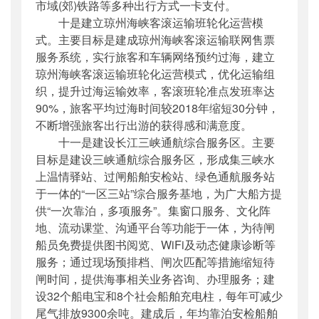
市域(郊)铁路等多种出行方式一卡支付。
十是建立琼州海峡客滚运输班轮化运营模
式。主要目标是建成琼州海峡客滚运输联网售票
服务系统，实行旅客和车辆网络预约过海，建立
琼州海峡客滚运输班轮化运营模式，优化运输组
织，提升过海运输效率，客滚班轮准点发班率达
90%，旅客平均过海时间较2018年缩短30分钟，
不断增强旅客出行出游的获得感和满意度。
十一是建设长江三峡通航综合服务区。主要
目标是建设三峡通航综合服务区，形成集三峡水
上温情驿站、过闸船舶安检站、绿色通航服务站
于一体的“一区三站”综合服务基地，为广大船方提
供“一次靠泊，多项服务”。集窗口服务、文化阵
地、流动课堂、沟通平台等功能于一体，为待闸
船员免费提供图书阅览、WiFi及动态健康诊断等
服务；通过现场预排档、闸次匹配等措施缩短待
闸时间，提供海事相关业务咨询、办理服务；建
设32个船电宝和8个社会船舶充电柱，每年可减少
尾气排放9300余吨。建成后，年均靠泊安检船舶