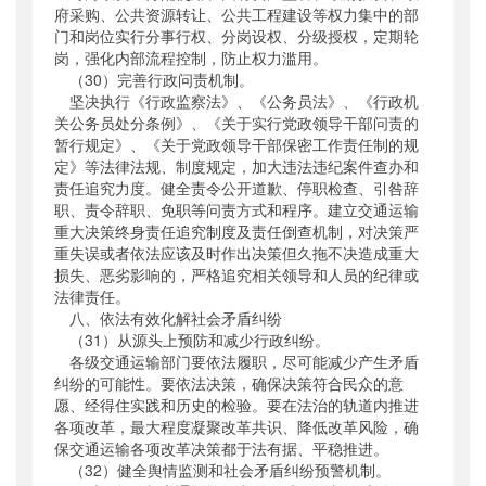
府采购、公共资源转让、公共工程建设等权力集中的部
门和岗位实行分事行权、分岗设权、分级授权，定期轮
岗，强化内部流程控制，防止权力滥用。
（30）完善行政问责机制。
坚决执行《行政监察法》、《公务员法》、《行政机
关公务员处分条例》、《关于实行党政领导干部问责的
暂行规定》、《关于党政领导干部保密工作责任制的规
定》等法律法规、制度规定，加大违法违纪案件查办和
责任追究力度。健全责令公开道歉、停职检查、引咎辞
职、责令辞职、免职等问责方式和程序。建立交通运输
重大决策终身责任追究制度及责任倒查机制，对决策严
重失误或者依法应该及时作出决策但久拖不决造成重大
损失、恶劣影响的，严格追究相关领导和人员的纪律或
法律责任。
八、依法有效化解社会矛盾纠纷
（31）从源头上预防和减少行政纠纷。
各级交通运输部门要依法履职，尽可能减少产生矛盾
纠纷的可能性。要依法决策，确保决策符合民众的意
愿、经得住实践和历史的检验。要在法治的轨道内推进
各项改革，最大程度凝聚改革共识、降低改革风险，确
保交通运输各项改革决策都于法有据、平稳推进。
（32）健全舆情监测和社会矛盾纠纷预警机制。