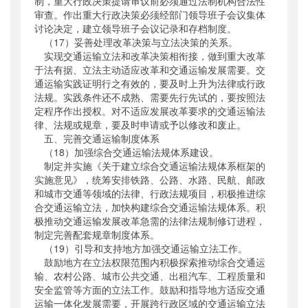
制，重大行政决策提请审议前必须通过法制机构合法性
审查。作出重大行政决策必须经部门领导班子会议集体
讨论决定，建立领导班子会议记录和存档制度。
（17）妥善处理改革决策与立法决策的关系。
实现交通运输立法和改革决策相衔接，做到重大改革
于法有据、立法主动适应改革和交通运输发展需要。交
通运输实践证明行之有效的，要及时上升为法律或行政
法规。实践条件还不成熟、需要先行先试的，要按照法
定程序作出授权。对不适应发展改革要求的交通运输法
律、法规或规章，要及时申请或予以修改和废止。
五、完善交通运输制度体系
（18）加强综合交通运输法规体系建设。
制定并实施《关于建立综合交通运输法规体系框架的
实施意见》，统筹安排铁路、公路、水路、民航、邮政
和城市交通等领域的法律、行政法规项目，积极推进综
合交通运输立法，加快构建综合交通运输法规体系。积
极推动交通运输发展改革急需的法律法规制修订进程，
制定完善配套规章制度体系。
（19）引导和支持地方加强交通运输立法工作。
鼓励地方在立法权限范围内积极探索推动综合交通运
输、农村公路、城市公共交通、出租汽车、工程质量和
安全监管等方面的立法工作。鼓励和指导地方适应交通
运输一体化发展需要，开展跨行政区域的交通运输立法