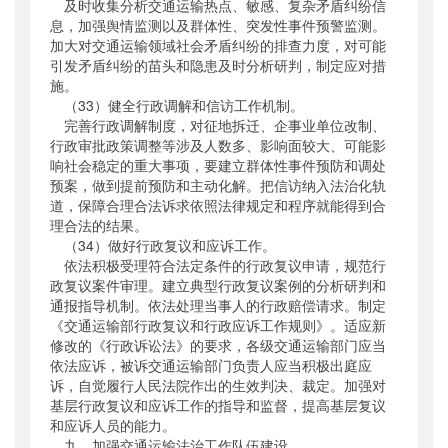
及时收集分析交通运输热点、敏感、复杂矛盾纠纷信
息，加强舆情监测以及群体性、突发性事件预警监测。
加大对交通运输领域社会矛盾纠纷的排查力度，对可能
引发矛盾纠纷的苗头和隐患及时分析研判，制定应对措
施。
（33）健全行政调解和信访工作机制。
完善行政调解制度，对征地拆迁、企事业单位改制、
行政审批政策调整等涉及人数多、影响面较大、可能影
响社会稳定的重大事项，要建立群体性事件预防和调处
预案，做到提前预防和主动化解。把信访纳入法治化轨
道，保障合理合法诉求依照法律规定和程序就能得到合
理合法的结果。
（34）做好行政复议和应诉工作。
依法积极受理符合法定条件的行政复议申请，规范行
政复议案件审理。建立典型行政复议案例的分析研判和
通报指导机制。依法处理当事人的行政赔偿请求。制定
《交通运输部行政复议和行政应诉工作规则》。适应新
修改的《行政诉讼法》的要求，各级交通运输部门应当
依法应诉，被诉交通运输部门负责人应当积极出庭应
诉，自觉履行人民法院作出的生效判决、裁定。加强对
基层行政复议和应诉工作的指导和监督，提高基层复议
和应诉人员的能力。
九、加强交通运输法治工作队伍建设