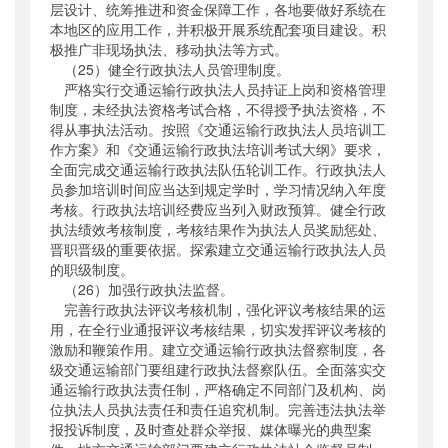
层设计、统筹推进和资金保障工作，各地要做好系统在
本地区的应用工作，并积极开展系统配套项目建设。积
极推广非现场执法、移动执法等方式。
（25）健全行政执法人员管理制度。
严格实行交通运输行政执法人员持证上岗和资格管理
制度，未经执法资格考试合格，不得授予执法资格，不
得从事执法活动。按照《交通运输行政执法人员培训工
作方案》和《交通运输行政执法培训考试大纲》要求，
全面完成交通运输行政执法队伍轮训工作。行政执法人
员参加培训时间应当达到规定学时，学习情况纳入年度
考核。行政执法培训经费应当列入财政预算。健全行政
执法绩效考核制度，考核结果作为执法人员奖励惩处、
晋职晋级的重要依据。探索建立交通运输行政执法人员
的职级制度。
（26）加强行政执法监督。
完善行政执法评议考核机制，强化评议考核结果的运
用，在全行业通报评议考核结果，切实发挥评议考核的
激励和鞭策作用。建立交通运输行政执法督察制度，各
级交通运输部门要组建行政执法督察队伍。全面落实交
通运输行政执法责任制，严格确定不同部门及机构、岗
位执法人员执法责任和责任追究机制。完善违法执法举
报投诉制度，及时查处群众举报、媒体曝光的典型案