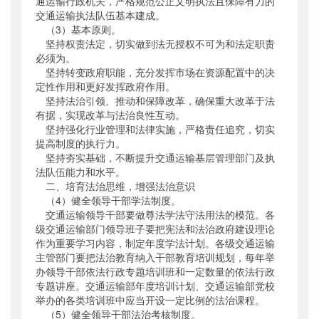
通运输行政机关，严格规范公正文明执法且保障有力的
交通运输执法队伍基本建成。
（3）基本原则。
坚持权责法定，切实做到法无授权不可为和法定职责
必须为。
坚持转变政府职能，充分发挥市场在资源配置中的决
定性作用和更好发挥政府作用。
坚持法治引领、推动和保障改革，确保重大改革于法
有据，实现改革与法治良性互动。
坚持强化行业管理和法律实施，严格责任追究，切实
提高制度的执行力。
坚持夯实基础，不断提升交通运输基层管理部门及执
法队伍能力和水平。
二、培育法治思维，增强法治意识
（4）健全领导干部学法制度。
交通运输领导干部要做尊法学法守法用法的模范。各
级交通运输部门领导班子要把宪法和法治政府建设理论
作为重要学习内容，制定年度学法计划。各级交通运输
主管部门要把法治教育纳入干部教育培训规划，每年举
办领导干部依法行政专题培训班和一定数量的依法行政
专题讲座。交通运输部年度培训计划、交通运输部党校
举办的各类培训班中应当开设一定比例的法治课程。
（5）健全领导干部法治考核制度。