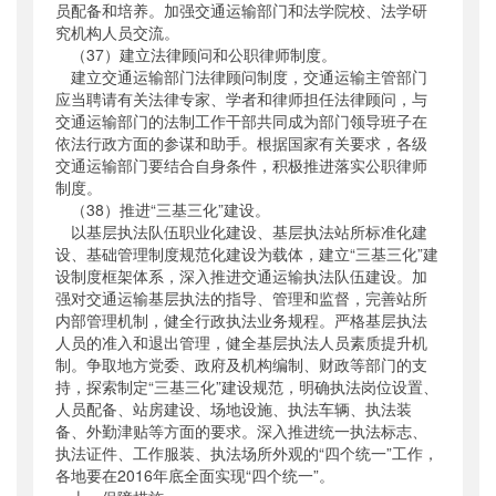
员配备和培养。加强交通运输部门和法学院校、法学研
究机构人员交流。
（37）建立法律顾问和公职律师制度。
建立交通运输部门法律顾问制度，交通运输主管部门
应当聘请有关法律专家、学者和律师担任法律顾问，与
交通运输部门的法制工作干部共同成为部门领导班子在
依法行政方面的参谋和助手。根据国家有关要求，各级
交通运输部门要结合自身条件，积极推进落实公职律师
制度。
（38）推进“三基三化”建设。
以基层执法队伍职业化建设、基层执法站所标准化建
设、基础管理制度规范化建设为载体，建立“三基三化”建
设制度框架体系，深入推进交通运输执法队伍建设。加
强对交通运输基层执法的指导、管理和监督，完善站所
内部管理机制，健全行政执法业务规程。严格基层执法
人员的准入和退出管理，健全基层执法人员素质提升机
制。争取地方党委、政府及机构编制、财政等部门的支
持，探索制定“三基三化”建设规范，明确执法岗位设置、
人员配备、站房建设、场地设施、执法车辆、执法装
备、外勤津贴等方面的要求。深入推进统一执法标志、
执法证件、工作服装、执法场所外观的“四个统一”工作，
各地要在2016年底全面实现“四个统一”。