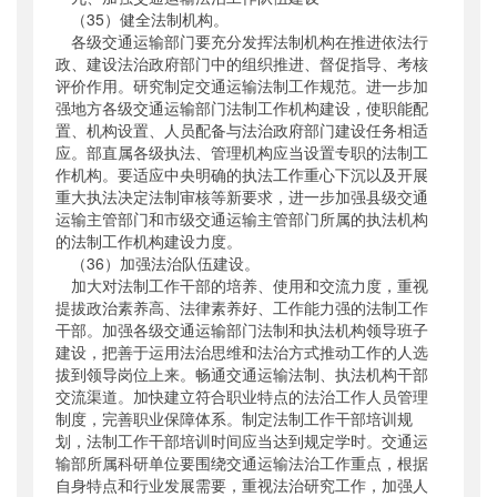
（35）健全法制机构。
各级交通运输部门要充分发挥法制机构在推进依法行
政、建设法治政府部门中的组织推进、督促指导、考核
评价作用。研究制定交通运输法制工作规范。进一步加
强地方各级交通运输部门法制工作机构建设，使职能配
置、机构设置、人员配备与法治政府部门建设任务相适
应。部直属各级执法、管理机构应当设置专职的法制工
作机构。要适应中央明确的执法工作重心下沉以及开展
重大执法决定法制审核等新要求，进一步加强县级交通
运输主管部门和市级交通运输主管部门所属的执法机构
的法制工作机构建设力度。
（36）加强法治队伍建设。
加大对法制工作干部的培养、使用和交流力度，重视
提拔政治素养高、法律素养好、工作能力强的法制工作
干部。加强各级交通运输部门法制和执法机构领导班子
建设，把善于运用法治思维和法治方式推动工作的人选
拔到领导岗位上来。畅通交通运输法制、执法机构干部
交流渠道。加快建立符合职业特点的法治工作人员管理
制度，完善职业保障体系。制定法制工作干部培训规
划，法制工作干部培训时间应当达到规定学时。交通运
输部所属科研单位要围绕交通运输法治工作重点，根据
自身特点和行业发展需要，重视法治研究工作，加强人