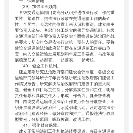
十、保障措施
（39）加强组织领导。
各级交通运输部门要充分认识推进依法行政工作的重
要性、紧迫性，把依法行政放在交通运输工作的基础
性、全局性、长远性的位置上来认识和推进。建立由主
要负责人牵头、各部门分工落实的领导协调机制。各级
交通运输部门主要负责人要落实全面推进依法治国的战
略要求，切实担负起依法行政第一责任人的责任。要将
建设交通运输法治政府部门摆在交通运输工作突出位
置，纳入交通运输发展规划和年度工作要点，与改革发
展稳定任务一起部署、一起落实、一起考核。
（40）健全工作机制。
建立定期研究法治政府部门建设会议制度，各级交通
运输部门领导班子每年要专题听取法治政府部门建设工
作情况报告，研究解决法治政府部门建设中的重大问
题。健全工作目标责任制，分解落实任务和责任，明确
责任领导和具体责任人，形成工作合力。健全督查机
制，围绕交通运输年度法治工作要点任务开展督查。组
织开展建设法治政府部门示范创建活动。及时总结法治
政府部门建设经验，做好宣传和推广。通报违法行政典
型案例，分析原因、吸取教训、改进工作。
（41）强化财政保障。
建立正常的法制工作和执法经费渠道。各级交通运输