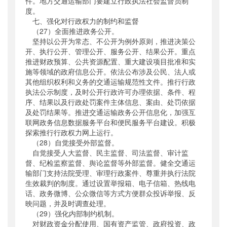
件。地方交通运输部门要建立行政执法社会监督员制
度。
七、强化对行政权力的制约和监督
（27）全面推进政务公开。
坚持以公开为常态、不公开为例外原则，推进决策公
开、执行公开、管理公开、服务公开、结果公开。重点
推进财政预算、公共资源配置、重大建设项目批准和实
施等领域的政府信息公开。依法公布涉及公民、法人或
其他组织权利和义务的交通运输规范性文件。推行行政
执法公示制度，及时公开行政许可办理依据、条件、程
序、结果以及行政处罚案件主体信息、案由、处罚依据
及处罚结果等。推进交通运输政务公开信息化，加强互
联网政务信息数据服务平台和便民服务平台建设。积极
探索推行行政权力网上运行。
（28）自觉接受外部监督。
自觉接受人大监督、民主监督、司法监督、审计监
督、纪检监察监督、舆论监督等外部监督。健全交通运
输部门支持法院受理、审理行政案件、尊重并执行法院
生效裁判的制度。通过设置举报箱、电子信箱、热线电
话、政务微博、公众微信等方式方便群众投诉举报、反
映问题，并及时调查处理。
（29）强化内部制约机制。
对财政资金分配使用、国有资产监管、政府投资、政