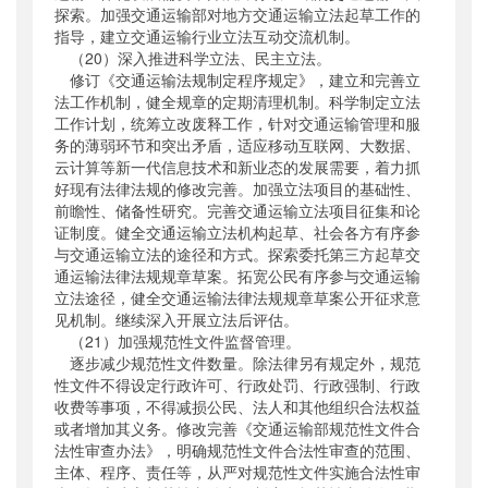
探索。加强交通运输部对地方交通运输立法起草工作的
指导，建立交通运输行业立法互动交流机制。
（20）深入推进科学立法、民主立法。
修订《交通运输法规制定程序规定》，建立和完善立
法工作机制，健全规章的定期清理机制。科学制定立法
工作计划，统筹立改废释工作，针对交通运输管理和服
务的薄弱环节和突出矛盾，适应移动互联网、大数据、
云计算等新一代信息技术和新业态的发展需要，着力抓
好现有法律法规的修改完善。加强立法项目的基础性、
前瞻性、储备性研究。完善交通运输立法项目征集和论
证制度。健全交通运输立法机构起草、社会各方有序参
与交通运输立法的途径和方式。探索委托第三方起草交
通运输法律法规规章草案。拓宽公民有序参与交通运输
立法途径，健全交通运输法律法规规章草案公开征求意
见机制。继续深入开展立法后评估。
（21）加强规范性文件监督管理。
逐步减少规范性文件数量。除法律另有规定外，规范
性文件不得设定行政许可、行政处罚、行政强制、行政
收费等事项，不得减损公民、法人和其他组织合法权益
或者增加其义务。修改完善《交通运输部规范性文件合
法性审查办法》，明确规范性文件合法性审查的范围、
主体、程序、责任等，从严对规范性文件实施合法性审