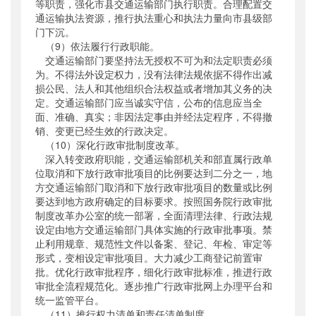
等职责，强化市县交通运输部门执行职责。合理配置交
通运输执法资源，推行执法重心和执法力量向市县级部
门下沉。
（9）依法履行行政职能。
交通运输部门要坚持法无授权不可为和法定职责必须
为。不得法外设定权力，没有法律法规依据不得作出减
损公民、法人和其他组织合法权益或者增加其义务的决
定。交通运输部门应当诚实守信，公布的信息应当全
面、准确、真实；非因法定事由并经法定程序，不得撤
销、变更已经生效的行政决定。
（10）深化行政审批制度改革。
深入转变政府职能，交通运输部机关和部直属行政单
位取消和下放行政审批项目的比例要达到二分之一，地
方交通运输部门取消和下放行政审批项目的数量或比例
要达到地方政府确定的目标要求。按照国务院行政审批
制度改革办公室的统一部署，全面清理法律、行政法规
设定由地方交通运输部门具体实施的行政审批事项。禁
止利用规章、规范性文件以备案、登记、年检、审定等
形式，变相设定审批项目。大力减少工商登记前置审
批。优化行政审批程序，细化行政审批标准，推进行政
审批全流程规范化。逐步推广行政审批网上办理平台和
统一监管平台。
（11）推行权力清单和责任清单制度。