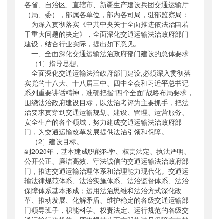
各省、自治区、直辖市、新疆生产建设兵团交通运输厅
公开日期
：
2015年09月06日
（局、委），部属各单位，部内各司局，驻部监察局：
主题词
：
为深入贯彻落实《中共中央关于全面推进依法治国若
全面深化改革;交通运输;法治政府
干重大问题的决定》，全面深化交通运输法治政府部门
机构分类
：
法制司
建设，结合行业实际，提出如下意见。
主题分类
：
行政规范性文件
一、全面深化交通运输法治政府部门建设的总体要求
公文类型
：
部文件
（1）指导思想。
全面深化交通运输法治政府部门建设,必须深入贯彻落
实党的十八大、十八届三中、四中全会和习近平总书记
系列重要讲话精神，准确把握“四个全面”战略布局要求，
围绕法治政府建设目标，以法治考评为主要抓手，把法
治要求贯穿到交通运输规划、建设、管理、运营服务、
安全生产的各个领域，努力建成交通运输法治政府部
门，为交通运输改革发展提供法治引领和保障。
（2）建设目标。
到2020年，基本建成职能科学、权责法定、执法严明、
公开公正、廉洁高效、守法诚信的交通运输法治政府部
门，推进交通运输治理体系和治理能力现代化。交通运
输法律规范体系、法治实施体系、法治监督体系、法治
保障体系基本形成；运用法治思维和法治方式深化改
革、推动发展、化解矛盾、维护稳定的各级交通运输部
门领导班子，职能科学、权责法定、运行规范的各级交