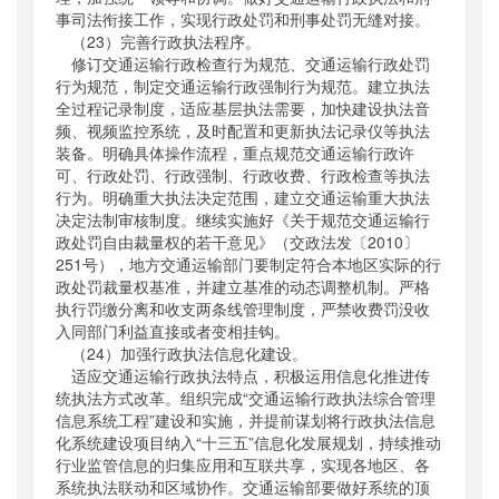
事司法衔接工作，实现行政处罚和刑事处罚无缝对接。
（23）完善行政执法程序。
修订交通运输行政检查行为规范、交通运输行政处罚
行为规范，制定交通运输行政强制行为规范。建立执法
全过程记录制度，适应基层执法需要，加快建设执法音
频、视频监控系统，及时配置和更新执法记录仪等执法
装备。明确具体操作流程，重点规范交通运输行政许
可、行政处罚、行政强制、行政收费、行政检查等执法
行为。明确重大执法决定范围，建立交通运输重大执法
决定法制审核制度。继续实施好《关于规范交通运输行
政处罚自由裁量权的若干意见》（交政法发〔2010〕
251号），地方交通运输部门要制定符合本地区实际的行
政处罚裁量权基准，并建立基准的动态调整机制。严格
执行罚缴分离和收支两条线管理制度，严禁收费罚没收
入同部门利益直接或者变相挂钩。
（24）加强行政执法信息化建设。
适应交通运输行政执法特点，积极运用信息化推进传
统执法方式改革。组织完成“交通运输行政执法综合管理
信息系统工程”建设和实施，并提前谋划将行政执法信息
化系统建设项目纳入“十三五”信息化发展规划，持续推动
行业监管信息的归集应用和互联共享，实现各地区、各
系统执法联动和区域协作。交通运输部要做好系统的顶