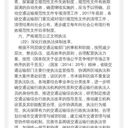
查。探索建立规范性文件失效制度，规范性文件有效期
届满的自动失效，确需继续实施的，应当予以明确。启
动交通运输规范性文件专项清理工作，2017年底前，各
级交通运输部门要完成对现行规范性文件的清理工作，
清理结果向社会公布。逐步建立每年向社会公布现行有
效规范性文件目录制度。
六、严格规范公正文明执法
（22）深化行政执法体制改革。
根据不同层级交通运输部门的事权和职能，按照减少
层次、整合队伍、提高效率的原则，合理配置执法力
量。按照《国务院关于促进市场公平竞争维护市场正常
秩序的若干意见》（国发〔2014〕20号）精神，省级交
通运输部门主要行使执法监督指导、协调跨区域执法和
重大案件查处职责，设区的市，市本级和区级不重复设
置执法队伍。各地要结合事业单位分类改革，进一步明
确交通运输行政执法机构的性质和交通运输行政执法人
员的身份性质。推进交通运输综合执法，研究制定推进
交通运输综合行政执法改革的指导意见，推动建立机构
设置及其职能配置合理、运作协调高效、执法行为规
范、执法保障有力的交通运输综合行政执法体制。合理
划分城市交通管理与城管职能，建立城市交通管理与城
管协作联动机制。完善市县两级交通运输行政执法管
理，加强统一领导和协调。做好交通运输行政执法和刑