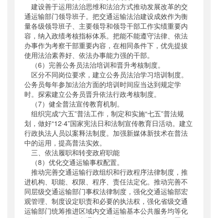
建设善于运用法治思维和法治方式推动发展改革的交
通运输部门领导班子。把交通运输法治建设成效作为衡
量各级领导班子、主要领导和领导干部工作实绩重要内
容，纳入政绩考核指标体系。把能不能遵守法律、依法
办事作为考察干部重要内容，在相同条件下，优先提拔
使用法治素养好、依法办事能力强的干部。
（6）完善公务员法治培训和晋升考核制度。
区分不同岗位要求，建立公务员法治学习培训制度。
公务员每年参加法治方面的培训时间应当达到规定学
时。探索建立公务员晋升依法行政考核制度。
（7）健全普法宣传教育机制。
组织完成“六五”普法工作，制定和实施“七五”普法规
划，做好“12·4”国家宪法日和法制宣传教育日活动。建立
行政执法人员以案释法制度。加强新媒体新技术在普法
中的运用，提高普法实效。
三、依法履职和转变政府职能
（8）优化交通运输事权配置。
推动完善交通运输行政组织和行政程序法律制度，推
进机构、职能、权限、程序、责任法定化。推动完善不
同层级交通运输部门事权法律制度，强化交通运输部宏
观管理、制度设定职责和必要的执法权，强化省级交通
运输部门统筹推进区域内交通运输基本公共服务均等化