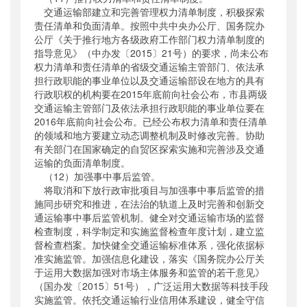
交通运输部建立和完善管理权力清单制度，积极探索
责任清单和负面清单。按照中共中央办公厅、国务院办
公厅《关于推行地方各级政府工作部门权力清单制度的
指导意见》（中办发〔2015〕21号）的要求，尚未公布
权力清单和责任清单的省级交通运输主管部门、依法承
担行政职能的事业单位以及交通运输部设在地方的具有
行政职权的机构要在2015年底前向社会公布，市县两级
交通运输主管部门及依法承担行政职能的事业单位要在
2016年底前向社会公布。已经公布权力清单和责任清单
的领域和地方要建立动态调整机制及时修改完善。协助
有关部门在国家确定的自贸区探索实施和完善涉及交通
运输的负面清单制度。
（12）加强事中事后监管。
将取消和下放行政审批项目与加强事中事后监管的措
施同步研究和推进，在法治的轨道上及时完善和创新交
通运输事中事后监管机制。健全对交通运输市场的监督
检查制度，科学制定和实施监督检查年度计划，建立监
督检查档案。加快健全交通运输标准体系，强化依据标
准实施监管。加强信息化建设，落实《国务院办公厅关
于运用大数据加强对市场主体服务和监管的若干意见》
（国办发〔2015〕51号），广泛运用大数据等科技手段
实施监管。依托交通运输行业信用体系建设，健全守信