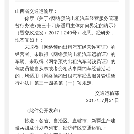
索引号
：
000019713O03/2017-01297
山西省交通运输厅：
公开日期
：
2017年07月31日
你厅《关于<网络预约出租汽车经营服务管理
主题词
：
交通运输部;网络预约出租车;经营;服
暂行办法>第三十四条适用主体如何界定的请示》
务;...
（晋交政法发﹝2017﹞240号）收悉。经研究，
机构分类
：
法制司
现答复如下：
主题分类
：
其他
未取得《网络预约出租汽车经营许可证》的
公文类型
：
部函
经营者、未取得《网络预约出租汽车运输证》的
车辆、未取得《网络预约出租汽车驾驶员证》的
驾驶员擅自从事或者变相从事网约车经营活动
的，均适用《网络预约出租汽车经营服务管理暂
行办法》第三十四条第（一）项规定。
交通运输部
2017年7月31日
（此件公开发布）
抄送：各省、自治区、直辖市、新疆生产建
设兵团及计划单列市、经济特区交通运输厅