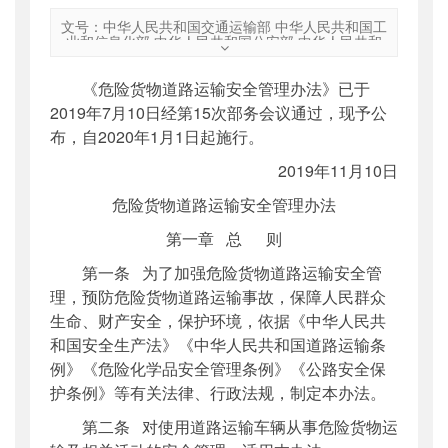
文号：中华人民共和国交通运输部 中华人民共和国工
业和信息化部 中华人民共和国公安部 中华人民共和
国生态环境部 中华人民共和国应急管理部 国家市场
监督管理总局令2019年第29号
《危险货物道路运输安全管理办法》已于
文号
：
2019年7月10日经第15次部务会议通过，现予公
中华人民共和国交通运输部 中华人民共和国工业和信
索引号
：
000019713O03/2019-02840
布，自2020年1月1日起施行。
息化部 中华人民共和国公安部 中华人民共和国生态
公开日期
：
2019年11月28日
环境部 中华人民共和国应急管理部 国家市场监督管
理总局令2019年第29号
2019年11月10日
主题词
：
危险货物;道路运输;安全管理
机构分类
：
法制司
危险货物道路运输安全管理办法
主题分类
：
部颁规章
第一章 总 则
公文类型
：
部令
第一条 为了加强危险货物道路运输安全管
理，预防危险货物道路运输事故，保障人民群众
生命、财产安全，保护环境，依据《中华人民共
和国安全生产法》《中华人民共和国道路运输条
例》《危险化学品安全管理条例》《公路安全保
护条例》等有关法律、行政法规，制定本办法。
第二条 对使用道路运输车辆从事危险货物运