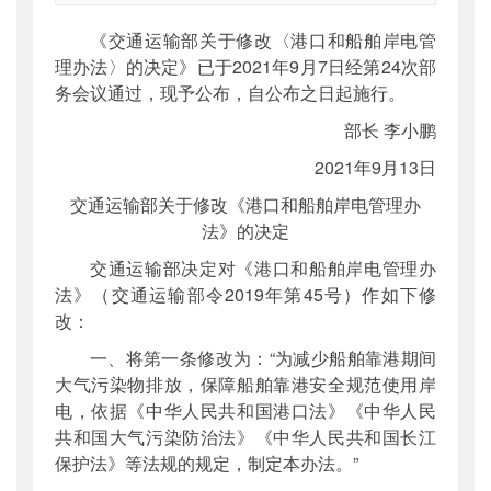
索引号
：
000019713O03/2021-00102
《交通运输部关于修改〈港口和船舶岸电管
公开日期
：
2021年09月22日
理办法〉的决定》已于2021年9月7日经第24次部
主题词
：
港口;船舶;岸电管理
务会议通过，现予公布，自公布之日起施行。
机构分类
：
法制司
部长 李小鹏
主题分类
：
部颁规章
2021年9月13日
公文类型
：
其他
交通运输部关于修改《港口和船舶岸电管理办
法》的决定
交通运输部决定对《港口和船舶岸电管理办
法》（交通运输部令2019年第45号）作如下修
改：
一、将第一条修改为：“为减少船舶靠港期间
大气污染物排放，保障船舶靠港安全规范使用岸
电，依据《中华人民共和国港口法》《中华人民
共和国大气污染防治法》《中华人民共和国长江
保护法》等法规的规定，制定本办法。”