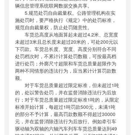
辆信息管理系统联网数据交换共享。
5.规范处罚自由裁量权。公路管理机构在实
施处罚时，要严格执行《规定》中的处罚标准，
规范自由裁量权，防止处罚随意性。
车货总高度从地面算起未超过4.2米、总宽度
未超过3米且总长度未超过20米的，可处200元以
下罚款。车货总长度、宽度、高度分别符合不同
处罚档次时，不累计计算处罚数额，可按最高档
进行处罚；外廓尺寸超限和车货总质量超限作为
两种不同情形的违法行为，应当累计计算罚款数
额。
对于车货总质量超过限定标准，但未超过1吨
的，处以警告处罚，并在监督消除违法行为后放
行；对于车货总质量超过限定标准1吨的，从限定
标准开始计算，每超过1吨罚款500元，未满1吨
的部分不予计算，最高罚款数额不得超过30000
元，并在监督消除违法行为后放行。例如牵引车
驱动轴为双轴的六轴汽车列车车货总质量达到49