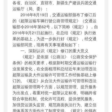
各省、自治区、直辖市、新疆生产建设兵团交通
公开日期
：
2017年05月05日
运输厅（局、委）：
主题词
：
超限运输;公路;管理;通知
2016年8月19日，交通运输部颁布了修订后
机构分类
：
公路局
的《超限运输车辆行驶公路管理规定》（交通运
主题分类
：
安全质量
输部令2016年第62号，以下简称《规定》），自
公文类型
：
部办公厅文件
2016年9月21日起施行。在总结《规定》执行效
果的基础上，为进一步执行好《规定》，经交通
运输部同意，现将有关事项通知如下：
一、深刻认识《规定》修订的重大意义
《规定》是依据《公路法》《公路安全保护
条例》的相关要求，根据新时期交通运输运输行
业发展变化，在全面梳理和总结近年来治理违法
超限运输及大件运输许可管理工作经验基础上修
订的。《规定》从合法大件运输许可管理和违法
超限运输管理两个方面，以规范管理、提升服务
为出发点，着重对统一超限认定标准、明确跨省
联合审批机制、优化许可流程、提供便民服务、
加强货运源头监管、规范路面执法行为、建立信
用体系等方面作出了制度安排。《规定》的颁布