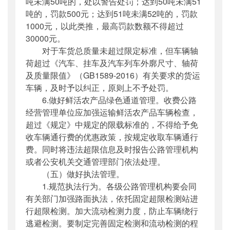
吨未满50吨的，处以警告处罚；达到50吨未满51
吨的，罚款500元；达到51吨未满52吨的，罚款
1000元，以此类推，最高罚款数额不得超过
30000元。
对于车货总质量未超过限定标准，但车辆轴
荷超过《汽车、挂车及汽车列车外廓尺寸、轴荷
及质量限值》（GB1589-2016）有关要求的货运
车辆，及时予以纠正，原则上不予处罚。
6.做好鲜活农产品绿色通道管理。收费公路
经营管理单位应加强运输鲜活农产品车辆检查，
超过《规定》中规定的限载标准的，不得给予免
收车辆通行费的优惠政策，按规定收取车辆通行
费。同时将违法超限信息及时报告公路管理机构
或者公安机关交通管理部门依法处理。
（五）做好执法管理。
1.规范执法行为。各级公路管理机构要会同
有关部门加强路面执法，依托固定超限检测站进
行超限检测。加大流动检测力度，防止车辆绕行
逃避检测。要制定完善固定检测和流动检测的程