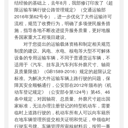
结经验的基础上，去年8月，我部修订印发了《超
限运输车辆行驶公路管理规定》（交通运输部
2016年第62号令），进一步优化了大件运输许可
流程，规范了收费行为，明确了多项便民服务措
施，指导各地不断改进提升服务质量，更好地服
务国家重大工程项目建设。
对于您提出的运输载体资格和制定相关规范
制度的建议。风电、水电、核电等大型不可解体
设备的专用运输车辆，不同于普通货运车辆，不
适用于《汽车、挂车及汽车列车外廓尺寸、轴荷
及质量限值》（GB1589-2016）规定的超限认定
标准。为解决大件运输车辆上路行驶的问题，保
障其安全顺畅通行，公安部在2012年颁布的《机
动车登记规定》（公安部令第124号）第45、46
条中规定，对因轴荷、总质量、外廓尺寸超出国
家标准，无法办理注册登记的特型机动车，需要
临时上道路行驶的，机动车所有人可以向车籍所
在地车辆管理所提交相关证明和凭证，申领临时
行驶车号牌。车辆管理所审核材料后，按照一事