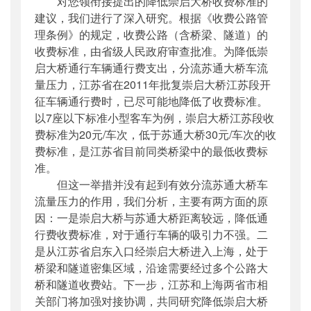
对您领衔接提出的降低崇启大桥收费标准的
建议，我们进行了深入研究。根据《收费公路管
理条例》的规定，收费公路（含桥梁、隧道）的
收费标准，由省级人民政府审查批准。为降低崇
启大桥通行车辆通行费支出，分流苏通大桥车流
量压力，江苏省在2011年批复崇启大桥江苏段开
征车辆通行费时，已尽可能地降低了收费标准。
以7座以下标准小型客车为例，崇启大桥江苏段收
费标准为20元/车次，低于苏通大桥30元/车次的收
费标准，是江苏省目前同类桥梁中的最低收费标
准。
但这一举措并没有起到有效分流苏通大桥车
流量压力的作用，我们分析，主要有两方面的原
因：一是崇启大桥与苏通大桥距离较远，降低通
行费收费标准，对于通行车辆的吸引力不强。二
是从江苏省启东入口经崇启大桥进入上海，处于
桥梁和隧道密集区域，沿途需要经过多个公路大
桥和隧道收费站。下一步，江苏和上海两省市相
关部门将加强对接协调，共同研究降低崇启大桥