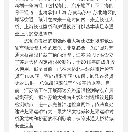
新增一条南通（包括海门、启东地区）至上海的
骨干通道，也将承担上海-苏南与苏中-苏北地区的
城际交通。预计在未来一段时间内，崇启长江大
桥、上海长江隧桥和沪通铁路可以基本满足南通
至上海的交通需求。
您领衔提出的加强苏通大桥违法超限超载运
输车辆治理工作的建议，非常必要。为加强对苏
通大桥超限超载车辆的治理，江苏省已批准设立
了苏通大桥固定超限检测站，于2016年建成并投
入使用。截至目前，已在大桥北主线站累计检查
货车1008辆，查处超限车辆168辆，卸载各类货
物2437吨，总体超限率低于全省平均水平。目
前，江苏省正在开展高速公路超限检测站点布局
规划研究，拟在苏通大桥南主线站附近增设超限
检测站点，进一步完善治超检查网络，依法查处
违法超限运输行为，最大限度地减轻超限运输对
桥梁结构和桥面的不利影响，保障苏通大桥持续
安全运营。