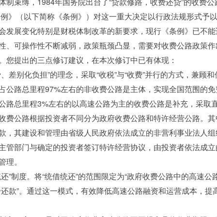
束缚，1984年国务院出台了“贷款修路，收费还贷”的收费公
理条例》（以下简称《条例》）对这一重大决定以行政法规形式予
会发展变化特别是财税体制改革的新要求，现行《条例》已不能
性、可操作性不断减弱，政策瓶颈凸显，需要对收费公路政策作出
。您提出的三点修订建议，在本次修订中已有体现：
差别化负担”的理念，采取“收税”与“收费”并行的方式，兼顾
占公路总里程97%左右的非收费公路是主体，实现全国范围的
公路总里程3%左右的以高速公路为主的收费公路是补充，采取
收费公路根据投资者不同分为政府收费公路和特许经营公路。其
款，其建设和管理由省级人民政府依法成立的非营利事业法人组
主管部门与确定的投资者签订特许经营协议，由投资者依法成立
管理。
”制度。将“统借统还”的范围限定为“政府收费公路中的高速公
一还款”。通过这一模式，有效降低高速公路融资和运营成本，提