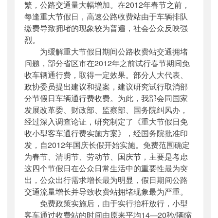
繁，公路交通量大幅增加。在2012年春节之前，
每逢重大节假日，高速公路收费站由于车辆排队
缴费导致拥堵的现象较为普遍，社会公众反映强
烈。
为缓解重大节假日期间公路收费站交通拥堵
问题，部分省区市在2012年之前试行春节期间免
收车辆通行费，取得一定效果。部分人大代表、
政协委员提出建议和提案，建议研究试行取消部
分节假日车辆通行费收费。为此，我部会同国家
发展改革委、财政部、监察部、国务院纠风办，
经过深入调查论证，研究制定了《重大节假日免
收小型客车通行费实施方案》，经国务院批准印
发，自2012年国庆长假开始实施。免费范围确定
为春节、清明节、劳动节、国庆节，主要是考虑
这四个节假日在公众日常生活中的重要性最为突
出，公众出行需求增长最为明显，假日期间公路
交通流量增长并导致收费站拥堵现象最为严重。
免费政策实施后，由于实行抬杆放行，小型
客车通过收费站的时间由原来平均14—20秒/辆缩