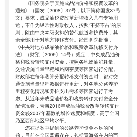
《国务院关于实施成品油价格和税费改革的
通知》（国发〔2008〕37号，以下简称国发37号
文）要求，成品油税费改革新增收入具有专项用
途，不作为经常性财政收入，按照“不挤不占”的原
则，除由中央本级安排的替代航道养护费外，其
余全部用于对地方转移支付。经国务院批准，
《中央对地方成品油价格和税费改革转移支付办
法》（财预〔2009〕14号）规定，中央成品油价
格和税费转移支付资金，按照各地燃油消耗量、
交通设施当量里程和路网密度等因素进行分配。
财政部在每年测算分配转移支付资金时，都对交
通设施当量里程数据进行更新，对各地公路养护
里程变化情况和养护支出需求等因素进行了考
虑。从近年来成品油价格和税费转移支付资金分
配情况看，青海2016年成品油税费改革转移支付
资金较2007年基数的增长速度和幅度，高于全国
乃至西部地区平均水平。
您在提案中提到的公路养护资金不足的问
题，目前在全国普遍存在，包括青海省在内的西