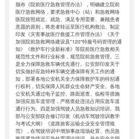
颁布《院前医疗急救管理办法》，明确建立院前
医疗急救网络，要求急救中心（站）和急救网络
医院按照就近、就急、满足专用需要、兼顾患者
意愿的原则，将患者转运至医疗机构救治。制定
印发《灾害事故医疗救援工作管理办法》《关于
加强院前急救网络建设及"120"特服号码管理的通
知》《救护车行业新标准》等院前医疗急救相关
规范性文件和行业标准，规范院前急救管理。三
是全力保障急救车辆优先通行。公安部印发关于
切实做好应急特种车辆交通保障有关工作的通
知，部署各地公安机关全力保障救护车的特别通
行权利，切实保障人民群众生命财产安全。各地
公安机关通过电子监控、路面巡查、临检等措施
加强应急车道管理，严格查处违法占用应急车道
通行行为。四是加强驾驶人员急救知识培训。我
部与公安部联合修订印发《机动车驾驶培训教学
与考试大纲》《道路旅客运输企业安全管理规
范》，在驾驶培训中增加事故现场处置、伤员急
救等紧急情况应急处置理论培训，并在安全文明