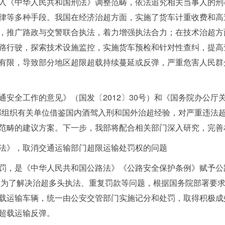
入《中华人民共和国刑法》调整范畴，依法追究相关当事人的刑
律等多种手段。我国在经济治超方面，实施了货车计重收费和高
，推广路政与交警联合执法，着力增强执法合力；在技术治超方
路行驶，探索技术设施监控，实施货车预检和针对性查纠，提高
有限，导致部分地区超限超载持续蔓延或反弹，严重危害人民群
通安全工作的意见》（国发〔2012〕30号）和《国务院办公厅
，我部组织有关单位借鉴国内酒驾入刑和国外治超经验，对严重违法
范畴的建议方案。下一步，我部将配合相关部门深入研究，完善
法》，取消交通运输部门超限运输处罚权的问题
罚，是《中华人民共和国公路法》《公路安全保护条例》赋予公
来，为了解决治超多头执法、重复罚款等问题，根据国务院部署要
载运输车辆，统一由公安交管部门实施记分和处罚，取得积极成
超载运输反弹。