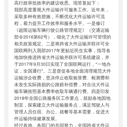
高行政审批效率的建议收悉。现答复如下：
我部高度重视大件运输许可服务工作。近年来，
采取多种有效措施，不断优化大件运输许可流
程，着力提升工作效率和服务水平。一是修订
《超限运输车辆行驶公路管理规定》（交通运输
部令2016第62号），细化了大件运输许可管理的
相关政策规定。二是将跨省大件运输并联许可全
国联网列入我部2017年更贴近民生实事，指导各
地加快推进跨省大件运输并联许可系统建设，并
于2017年9月30日实现了全国联网运行，"一地办
证，全国通行"。三是督促各地全面清理规范大件
运输涉企收费，坚决停止收取验算费、检测费和
未发生实际路损的公路赔补偿费，对合法大件运
输车辆按照基本费率收取车辆通行费。四是印发
2018年全国公路服务区工作要点，鼓励各地因地
制宜，探索建立大件运输服务点，满足驾驶人与
管理人员住宿、办公、就餐等基本需要，促进大
件运输持续健康发展。
经过各地、各部门的共同努力，全国跨省大件运