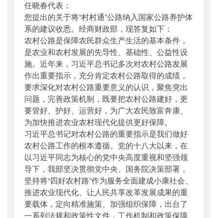
任晓春代表：
公开日期
：
2018年07月10日
您提出的关于将“村村通”公路纳入国家公路养护体
主题词
：
十三届全国人大;答复函
系的建议收悉。经商财政部，现答复如下：
机构分类
：
公路局
农村公路是保障农民群众生产生活的基本条件，
主题分类
：
公众参与
是农业和农村发展的先导性、基础性、公益性设
公文类型
：
其他
施。近年来，习近平总书记多次对农村公路发展
作出重要指示，充分肯定农村公路取得的成绩，
要求深化对农村公路重要意义的认识，聚焦突出
问题，完善政策机制，既要把农村公路建好，更
要管好、护好、运营好，为广大农民致富奔康、
为加快推进农业农村现代化提供更好保障。
习近平总书记对农村公路的重要指示是我们做好
农村公路工作的根本遵循。党的十八大以来，在
以习近平同志为核心的党中央高度重视和坚强领
导下，我部坚决贯彻党中央、国务院决策部署，
坚持将“四好农村路”作为服务全面建成小康社会、
推进农业现代化、让人民共享改革发展成果的重
要载体，定向精准施策、加强组织保障，出台了
一系列法规和政策性文件，工作机制和政策保障