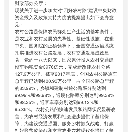
财政部办公厅：
公开日期
：
2018年06月06日
现就关于进一步加大对“四好农村路”建设中央财政
主题词
：
十三届全国人大;提案;意见
资金投入及政策支持力度的提案提出如下会办意
机构分类
：
公路局
见：
主题分类
：
公众参与
农村公路是保障农民群众生产生活的基本条件，
公文类型
：
部函
是农业和农村发展的先导性、基础性设施。在党
中央、国务院的正确领导下，全国交通运输系统
扎实推进农村公路发展，农村交通发展成效显
著。党的十八大以来，国家累计投入农村交通建
设车购税资金3976亿元，完成新改建农村公路
127.9万公里。截至2017年底，全国农村公路通车
总里程已达到400.93万公里，占全国公路总里程
的83.99%，乡镇和建制村通公路率分别达到
99.99%和99.98%，通硬化路率分别达到99.39%
和98.35%，通客车率分别达到99.12%和
95.85%。农村公路的快速发展和路网状况显著改
善，为农村经济发展和社会进步提供了基础保
障，为建设交通强国、服务乡村振兴战略、打赢
打好脱贫攻坚战和支撑农业农村现代化提供了坚