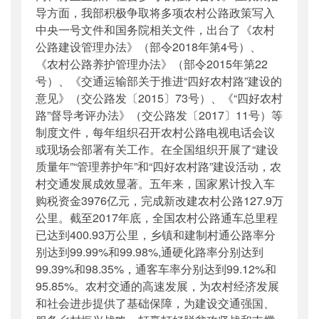
导方面，我部积极争取将多项农村公路政策写入
中央一号文件和国务院相关文件，出台了《农村
公路建设管理办法》（部令2018年第4号）、
《农村公路养护管理办法》（部令2015年第22
号）、《交通运输部关于推进“四好农村路”建设的
意见》（交公路发〔2015〕73号）、《“四好农村
路”督导考评办法》（交公路发〔2017〕11号）等
制度文件，每年组织召开农村公路电视电话会议
或现场会部署有关工作。在全国组织开展了“建设
质量年”“管理养护年”和“四好农村路”建设活动，农
村交通发展成效显著。五年来，国家累计投入车
购税资金3976亿元，完成新改建农村公路127.9万
公里。截至2017年底，全国农村公路通车总里程
已达到400.93万公里，乡镇和建制村通公路率分
别达到99.99%和99.98%,通硬化路率分别达到
99.39%和98.35%，通客车率分别达到99.12%和
95.85%。农村交通的高速发展，为农村经济发展
和社会进步提供了基础保障，为建设交通强国、