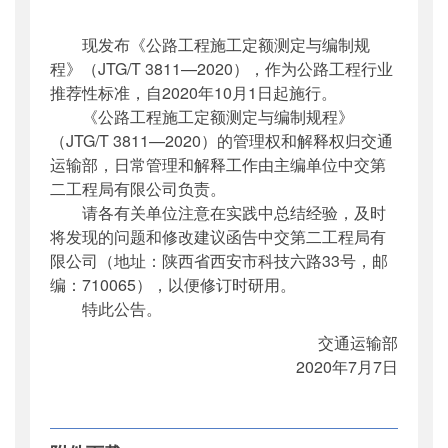
公开日期
：
2020年07月22日
现发布《公路工程施工定额测定与编制规
主题词
：
公路工程;施工;定额;编制规程
程》（JTG/T 3811—2020），作为公路工程行业
机构分类
：
公路局
推荐性标准，自2020年10月1日起施行。
主题分类
：
标准
《公路工程施工定额测定与编制规程》
公文类型
：
其他
（JTG/T 3811—2020）的管理权和解释权归交通
运输部，日常管理和解释工作由主编单位中交第
二工程局有限公司负责。
请各有关单位注意在实践中总结经验，及时
将发现的问题和修改建议函告中交第二工程局有
限公司（地址：陕西省西安市科技六路33号，邮
编：710065），以便修订时研用。
特此公告。
交通运输部
2020年7月7日